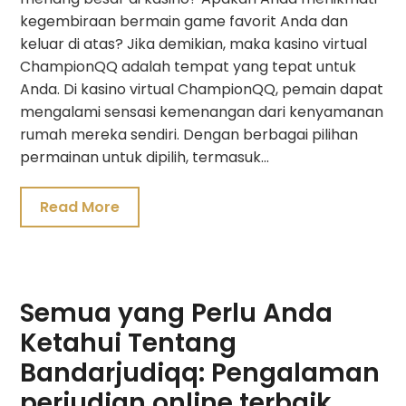
kegembiraan bermain game favorit Anda dan
keluar di atas? Jika demikian, maka kasino virtual
ChampionQQ adalah tempat yang tepat untuk
Anda. Di kasino virtual ChampionQQ, pemain dapat
mengalami sensasi kemenangan dari kenyamanan
rumah mereka sendiri. Dengan berbagai pilihan
permainan untuk dipilih, termasuk…
Read More
Semua yang Perlu Anda
Ketahui Tentang
Bandarjudiqq: Pengalaman
perjudian online terbaik