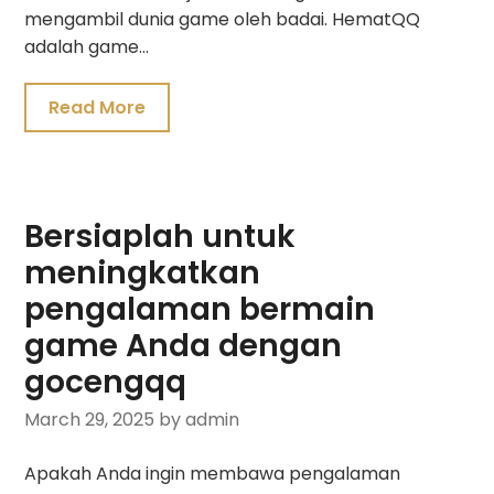
mengambil dunia game oleh badai. HematQQ
adalah game…
Read More
Bersiaplah untuk
meningkatkan
pengalaman bermain
game Anda dengan
gocengqq
March 29, 2025
by admin
Apakah Anda ingin membawa pengalaman