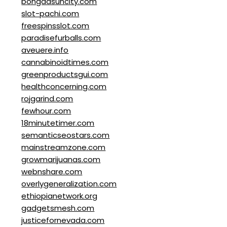
bongdasuncity.com
slot-pachi.com
freespinsslot.com
paradisefurballs.com
aveuere.info
cannabinoidtimes.com
greenproductsgui.com
healthconcerning.com
rojgarind.com
fewhour.com
18minutetimer.com
semanticseostars.com
mainstreamzone.com
growmarijuanas.com
webnshare.com
overlygeneralization.com
ethiopianetwork.org
gadgetsmesh.com
justicefornevada.com