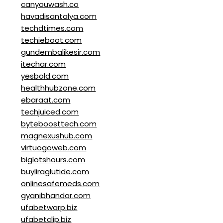
canyouwash.co
havadisantalya.com
techdtimes.com
techieboot.com
gundembalikesir.com
itechar.com
yesbold.com
healthhubzone.com
ebaraat.com
techjuiced.com
byteboosttech.com
magnexushub.com
virtuogoweb.com
biglotshours.com
buyliraglutide.com
onlinesafemeds.com
gyanibhandar.com
ufabetwarp.biz
ufabetclip.biz