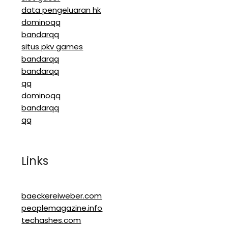
data pengeluaran hk
dominoqq
bandarqq
situs pkv games
bandarqq
bandarqq
qq
dominoqq
bandarqq
qq
Links
baeckereiweber.com
peoplemagazine.info
techashes.com