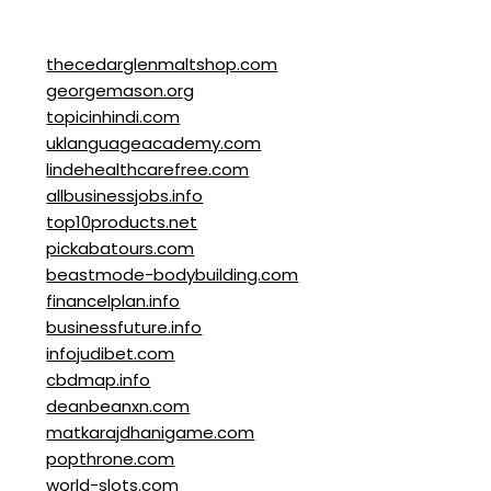
thecedarglenmaltshop.com
georgemason.org
topicinhindi.com
uklanguageacademy.com
lindehealthcarefree.com
allbusinessjobs.info
top10products.net
pickabatours.com
beastmode-bodybuilding.com
financelplan.info
businessfuture.info
infojudibet.com
cbdmap.info
deanbeanxn.com
matkarajdhanigame.com
popthrone.com
world-slots.com