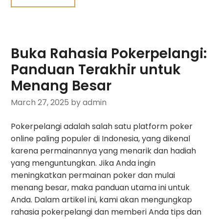
Buka Rahasia Pokerpelangi:
Panduan Terakhir untuk
Menang Besar
March 27, 2025
by admin
Pokerpelangi adalah salah satu platform poker
online paling populer di Indonesia, yang dikenal
karena permainannya yang menarik dan hadiah
yang menguntungkan. Jika Anda ingin
meningkatkan permainan poker dan mulai
menang besar, maka panduan utama ini untuk
Anda. Dalam artikel ini, kami akan mengungkap
rahasia pokerpelangi dan memberi Anda tips dan