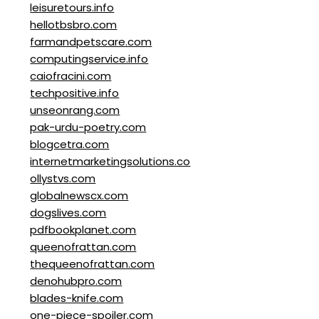
leisuretours.info
hellotbsbro.com
farmandpetscare.com
computingservice.info
caiofracini.com
techpositive.info
unseonrang.com
pak-urdu-poetry.com
blogcetra.com
internetmarketingsolutions.co
ollystvs.com
globalnewscx.com
dogslives.com
pdfbookplanet.com
queenofrattan.com
thequeenofrattan.com
denohubpro.com
blades-knife.com
one-piece-spoiler.com