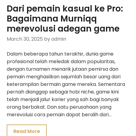
Dari pemain kasual ke Pro:
Bagaimana Murniqq
merevolusi adegan game
March 30, 2025
by admin
Dalam beberapa tahun terakhir, dunia game
profesional telah meledak dalam popularitas,
dengan turnamen menarik jutaan pemirsa dan
pemain menghasilkan sejumlah besar uang dari
keterampilan bermain game mereka. Sementara
pernah dianggap sebagai hobi niche, game kini
telah menjadi jalur karier yang sah bagi banyak
orang berbakat. Dan satu perusahaan yang
merevolusi cara pemain dapat beralih dari…
Read More