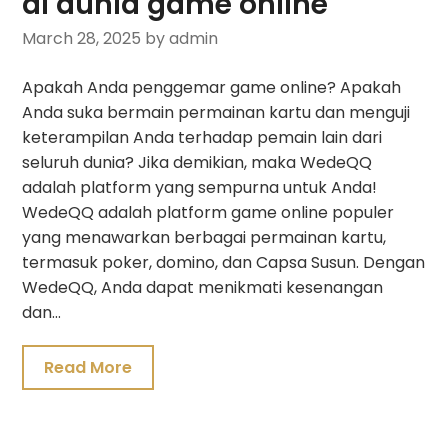
di dunia game online
March 28, 2025
by admin
Apakah Anda penggemar game online? Apakah
Anda suka bermain permainan kartu dan menguji
keterampilan Anda terhadap pemain lain dari
seluruh dunia? Jika demikian, maka WedeQQ
adalah platform yang sempurna untuk Anda!
WedeQQ adalah platform game online populer
yang menawarkan berbagai permainan kartu,
termasuk poker, domino, dan Capsa Susun. Dengan
WedeQQ, Anda dapat menikmati kesenangan
dan…
Read More