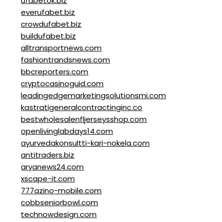
ufabetok.biz
everufabet.biz
crowdufabet.biz
buildufabet.biz
alltransportnews.com
fashiontrandsnews.com
bbcreporters.com
cryptocasinoguid.com
leadingedgemarketingsolutionsmi.com
kastratigeneralcontractinginc.co
bestwholesalenfljerseysshop.com
openlivinglabdays14.com
ayurvedakonsultti-kari-nokela.com
antitraders.biz
aryanews24.com
xscape-it.com
777azino-mobile.com
cobbseniorbowl.com
technowdesign.com