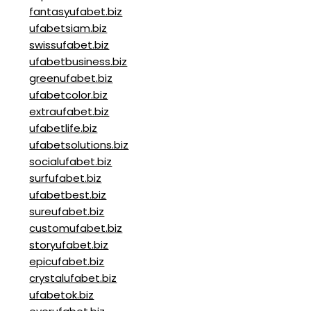
fantasyufabet.biz
ufabetsiam.biz
swissufabet.biz
ufabetbusiness.biz
greenufabet.biz
ufabetcolor.biz
extraufabet.biz
ufabetlife.biz
ufabetsolutions.biz
socialufabet.biz
surfufabet.biz
ufabetbest.biz
sureufabet.biz
customufabet.biz
storyufabet.biz
epicufabet.biz
crystalufabet.biz
ufabetok.biz