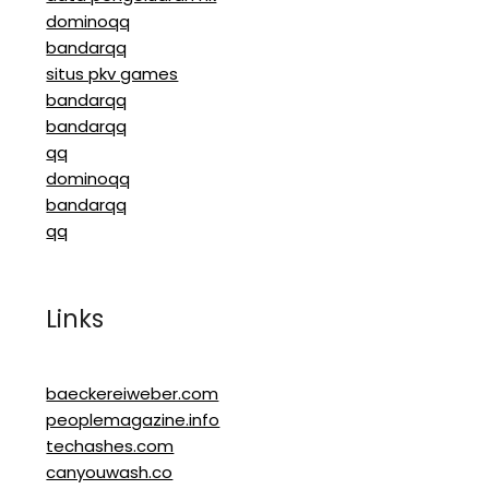
dominoqq
bandarqq
situs pkv games
bandarqq
bandarqq
qq
dominoqq
bandarqq
qq
Links
baeckereiweber.com
peoplemagazine.info
techashes.com
canyouwash.co