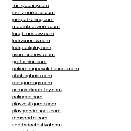
fannybanny.com
ifinitymarketer.com
jackpotkoning.com
modlinknetworks.com
longtimenewz.com
luckysportss.com
luckpeakplay.com
usamicronews.com
grofashion.com
pokemongoevolutioncalc.com
phishingbase.com
racegamings.com
primejackpotstay.com
pokugaa.com
playvaultgame.com
playgrandresorts.com
romsportal.com
sportsdocfestival.com