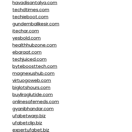
havadisantalya.com
techdtimes.com
techieboot.com
gundembalikesir.com
itechar.com
yesbold.com
healthhubzone.com
ebaraat.com
techjuiced.com
byteboosttech.com
magnexushub.com
virtuogoweb.com
biglotshours.com
buyliraglutide.com
onlinesafemeds.com
gyanibhandar.com
ufabetwarp.biz
ufabetclip.biz
expertufabet.biz