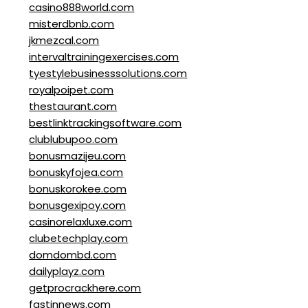
casino888world.com
misterdbnb.com
jkmezcal.com
intervaltrainingexercises.com
tyestylebusinesssolutions.com
royalpoipet.com
thestaurant.com
bestlinktrackingsoftware.com
clublubupoo.com
bonusmazijeu.com
bonuskyfojea.com
bonuskorokee.com
bonusgexipoy.com
casinorelaxluxe.com
clubetechplay.com
domdombd.com
dailyplayz.com
getprocrackhere.com
fastinnews.com