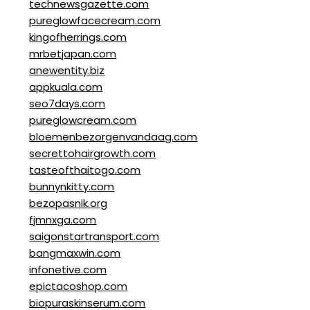
technewsgazette.com
pureglowfacecream.com
kingofherrings.com
mrbetjapan.com
anewentity.biz
appkuala.com
seo7days.com
pureglowcream.com
bloemenbezorgenvandaag.com
secrettohairgrowth.com
tasteofthaitogo.com
bunnynkitty.com
bezopasnik.org
fjmnxga.com
saigonstartransport.com
bangmaxwin.com
infonetive.com
epictacoshop.com
biopuraskinserum.com