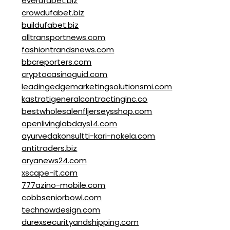
everufabet.biz
crowdufabet.biz
buildufabet.biz
alltransportnews.com
fashiontrandsnews.com
bbcreporters.com
cryptocasinoguid.com
leadingedgemarketingsolutionsmi.com
kastratigeneralcontractinginc.co
bestwholesalenfljerseysshop.com
openlivinglabdays14.com
ayurvedakonsultti-kari-nokela.com
antitraders.biz
aryanews24.com
xscape-it.com
777azino-mobile.com
cobbseniorbowl.com
technowdesign.com
durexsecurityandshipping.com