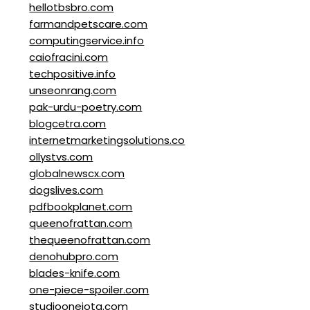
hellotbsbro.com
farmandpetscare.com
computingservice.info
caiofracini.com
techpositive.info
unseonrang.com
pak-urdu-poetry.com
blogcetra.com
internetmarketingsolutions.co
ollystvs.com
globalnewscx.com
dogslives.com
pdfbookplanet.com
queenofrattan.com
thequeenofrattan.com
denohubpro.com
blades-knife.com
one-piece-spoiler.com
studiooneiota.com