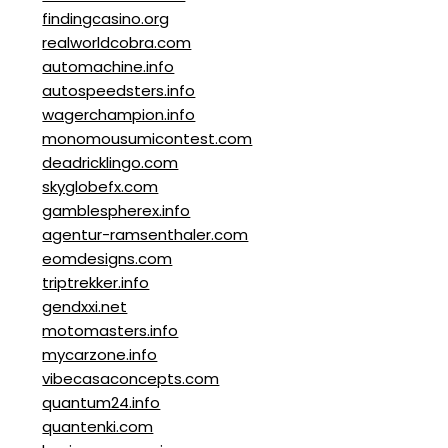
findingcasino.org
realworldcobra.com
automachine.info
autospeedsters.info
wagerchampion.info
monomousumicontest.com
deadricklingo.com
skyglobefx.com
gamblespherex.info
agentur-ramsenthaler.com
eomdesigns.com
triptrekker.info
gendxxi.net
motomasters.info
mycarzone.info
vibecasaconcepts.com
quantum24.info
quantenki.com