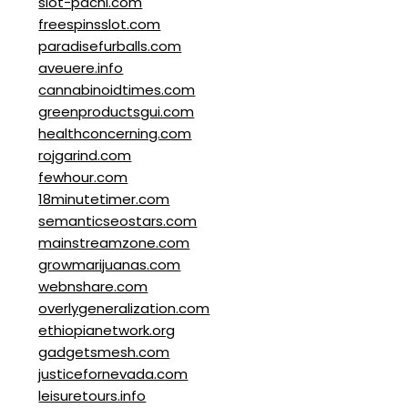
slot-pachi.com
freespinsslot.com
paradisefurballs.com
aveuere.info
cannabinoidtimes.com
greenproductsgui.com
healthconcerning.com
rojgarind.com
fewhour.com
18minutetimer.com
semanticseostars.com
mainstreamzone.com
growmarijuanas.com
webnshare.com
overlygeneralization.com
ethiopianetwork.org
gadgetsmesh.com
justicefornevada.com
leisuretours.info