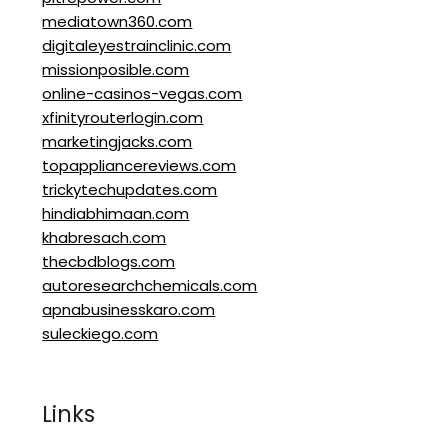
mediatown360.com
digitaleyestrainclinic.com
missionposible.com
online-casinos-vegas.com
xfinityrouterlogin.com
marketingjacks.com
topappliancereviews.com
trickytechupdates.com
hindiabhimaan.com
khabresach.com
thecbdblogs.com
autoresearchchemicals.com
apnabusinesskaro.com
suleckiego.com
Links