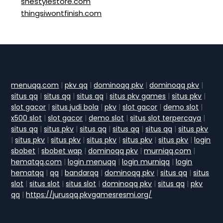
shestylestore.com
thingsiwontfinish.com
menuqq.com
|
pkv qq
|
dominoqq pkv
|
dominoqq pkv
|
situs qq
|
situs qq
|
situs qq
|
situs pkv games
|
situs pkv
|
slot gacor
|
situs judi bola
|
pkv
|
slot gacor
|
demo slot
|
x500 slot
|
slot gacor
|
demo slot
|
situs slot terpercaya
|
situs qq
|
situs pkv
|
situs qq
|
situs qq
|
situs qq
|
situs pkv
|
situs pkv
|
situs pkv
|
situs pkv
|
situs pkv
|
situs pkv
|
login
sbobet
|
sbobet wap
|
dominoqq pkv
|
murniqq.com
|
hematqq.com
|
login menuqq
|
login murniqq
|
login
hematqq
|
qq
|
bandarqq
|
dominoqq pkv
|
situs qq
|
situs
slot
|
situs slot
|
situs slot
|
dominoqq pkv
|
situs qq
|
pkv
qq
|
https://jurusqq.pkvgamesresmi.org/