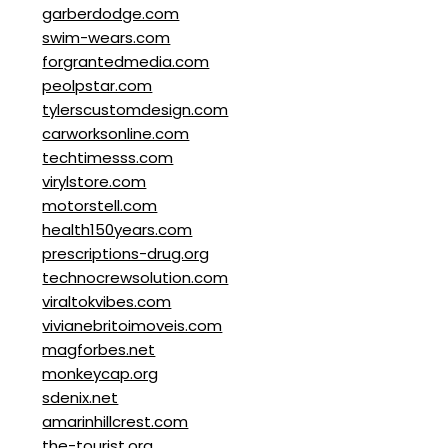
garberdodge.com
swim-wears.com
forgrantedmedia.com
peolpstar.com
tylerscustomdesign.com
carworksonline.com
techtimesss.com
virylstore.com
motorstell.com
health150years.com
prescriptions-drug.org
technocrewsolution.com
viraltokvibes.com
vivianebritoimoveis.com
magforbes.net
monkeycap.org
sdenix.net
amarinhillcrest.com
the-tourist.org