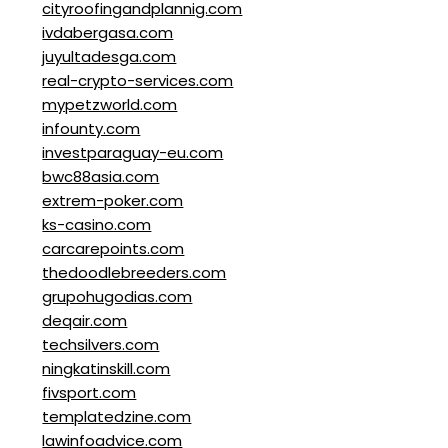
cityroofingandplannig.com
ivdabergasa.com
juyultadesga.com
real-crypto-services.com
mypetzworld.com
infounty.com
investparaguay-eu.com
bwc88asia.com
extrem-poker.com
ks-casino.com
carcarepoints.com
thedoodlebreeders.com
grupohugodias.com
deqair.com
techsilvers.com
ningkatinskill.com
fivsport.com
templatedzine.com
lawinfoadvice.com