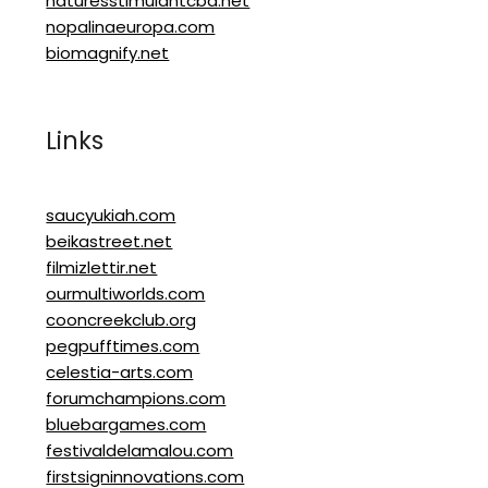
naturesstimulantcbd.net
nopalinaeuropa.com
biomagnify.net
Links
saucyukiah.com
beikastreet.net
filmizlettir.net
ourmultiworlds.com
cooncreekclub.org
pegpufftimes.com
celestia-arts.com
forumchampions.com
bluebargames.com
festivaldelamalou.com
firstsigninnovations.com