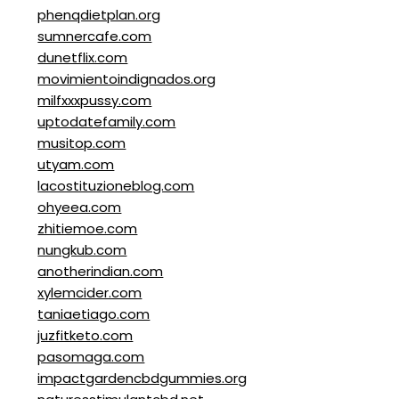
phenqdietplan.org
sumnercafe.com
dunetflix.com
movimientoindignados.org
milfxxxpussy.com
uptodatefamily.com
musitop.com
utyam.com
lacostituzioneblog.com
ohyeea.com
zhitiemoe.com
nungkub.com
anotherindian.com
xylemcider.com
taniaetiago.com
juzfitketo.com
pasomaga.com
impactgardencbdgummies.org