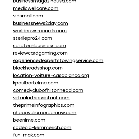
businessmagazineusa.com
medicwellcare.com
vidsmall.com
businessnews2day.com
worldnewsrecords.com
sterilepro24.com
solidtechbusiness.com
reviewcardgaming.com
experiencedexpertstowingservice.com
blackheadsshop.com
location-voiture-casablanca.org
kpaulbartelme.com
comedyclubofhiltonhead.com
virtualartsassistant.com
theprimeinfographics.com
cheapvaliumordernow.com
beenime.com
sodecia-kemmerich.com
fun-mak.com