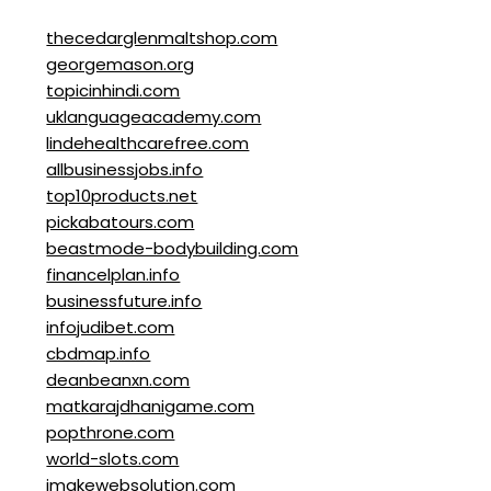
thecedarglenmaltshop.com
georgemason.org
topicinhindi.com
uklanguageacademy.com
lindehealthcarefree.com
allbusinessjobs.info
top10products.net
pickabatours.com
beastmode-bodybuilding.com
financelplan.info
businessfuture.info
infojudibet.com
cbdmap.info
deanbeanxn.com
matkarajdhanigame.com
popthrone.com
world-slots.com
imakewebsolution.com