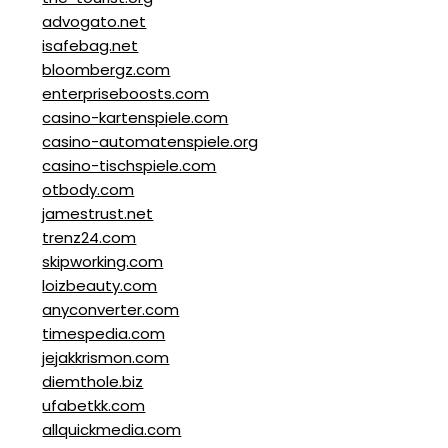
advogato.net
isafebag.net
bloombergz.com
enterpriseboosts.com
casino-kartenspiele.com
casino-automatenspiele.org
casino-tischspiele.com
otbody.com
jamestrust.net
trenz24.com
skipworking.com
loizbeauty.com
anyconverter.com
timespedia.com
jejakkrismon.com
diemthole.biz
ufabetkk.com
allquickmedia.com