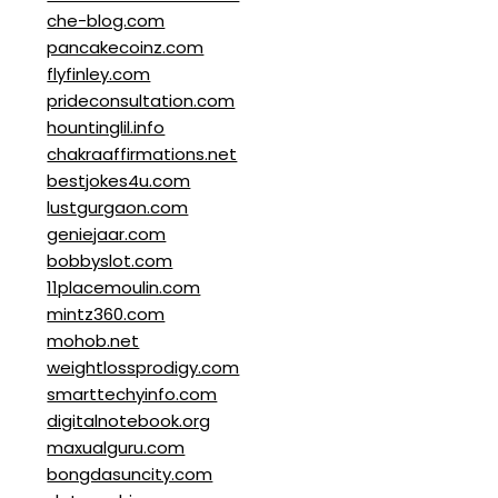
che-blog.com
pancakecoinz.com
flyfinley.com
prideconsultation.com
hountinglil.info
chakraaffirmations.net
bestjokes4u.com
lustgurgaon.com
geniejaar.com
bobbyslot.com
11placemoulin.com
mintz360.com
mohob.net
weightlossprodigy.com
smarttechyinfo.com
digitalnotebook.org
maxualguru.com
bongdasuncity.com