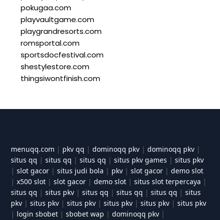
pokugaa.com
playvaultgame.com
playgrandresorts.com
romsportal.com
sportsdocfestival.com
shestylestore.com
thingsiwontfinish.com
menuqq.com
|
pkv qq
|
dominoqq pkv
|
dominoqq pkv
|
situs qq
|
situs qq
|
situs qq
|
situs pkv games
|
situs pkv
|
slot gacor
|
situs judi bola
|
pkv
|
slot gacor
|
demo slot
|
x500 slot
|
slot gacor
|
demo slot
|
situs slot terpercaya
|
situs qq
|
situs pkv
|
situs qq
|
situs qq
|
situs qq
|
situs
pkv
|
situs pkv
|
situs pkv
|
situs pkv
|
situs pkv
|
situs pkv
|
login sbobet
|
sbobet wap
|
dominoqq pkv
|