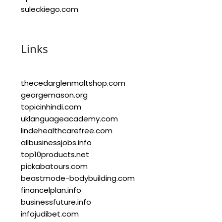
suleckiego.com
Links
thecedarglenmaltshop.com
georgemason.org
topicinhindi.com
uklanguageacademy.com
lindehealthcarefree.com
allbusinessjobs.info
top10products.net
pickabatours.com
beastmode-bodybuilding.com
financelplan.info
businessfuture.info
infojudibet.com