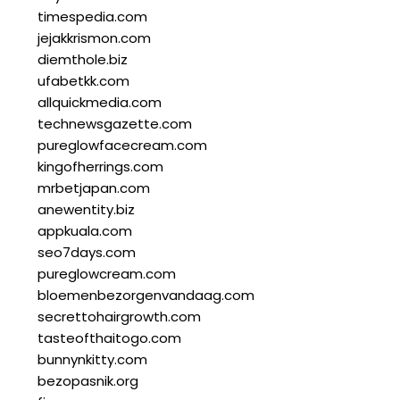
timespedia.com
jejakkrismon.com
diemthole.biz
ufabetkk.com
allquickmedia.com
technewsgazette.com
pureglowfacecream.com
kingofherrings.com
mrbetjapan.com
anewentity.biz
appkuala.com
seo7days.com
pureglowcream.com
bloemenbezorgenvandaag.com
secrettohairgrowth.com
tasteofthaitogo.com
bunnynkitty.com
bezopasnik.org