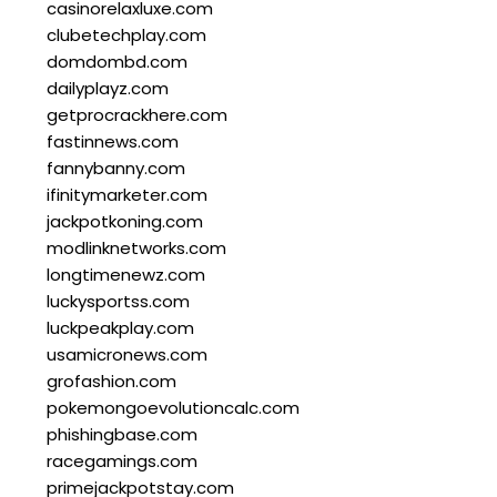
casinorelaxluxe.com
clubetechplay.com
domdombd.com
dailyplayz.com
getprocrackhere.com
fastinnews.com
fannybanny.com
ifinitymarketer.com
jackpotkoning.com
modlinknetworks.com
longtimenewz.com
luckysportss.com
luckpeakplay.com
usamicronews.com
grofashion.com
pokemongoevolutioncalc.com
phishingbase.com
racegamings.com
primejackpotstay.com