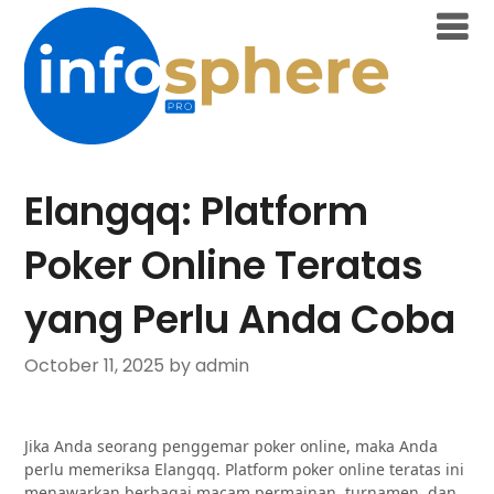
Skip
to
content
Elangqq: Platform
Poker Online Teratas
yang Perlu Anda Coba
October 11, 2025
by admin
Jika Anda seorang penggemar poker online, maka Anda
perlu memeriksa Elangqq. Platform poker online teratas ini
menawarkan berbagai macam permainan, turnamen, dan