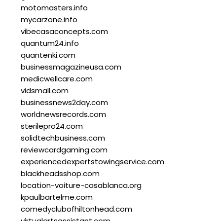
motomasters.info
mycarzone.info
vibecasaconcepts.com
quantum24.info
quantenki.com
businessmagazineusa.com
medicwellcare.com
vidsmall.com
businessnews2day.com
worldnewsrecords.com
sterilepro24.com
solidtechbusiness.com
reviewcardgaming.com
experiencedexpertstowingservice.com
blackheadsshop.com
location-voiture-casablanca.org
kpaulbartelme.com
comedyclubofhiltonhead.com
virtualartsassistant.com