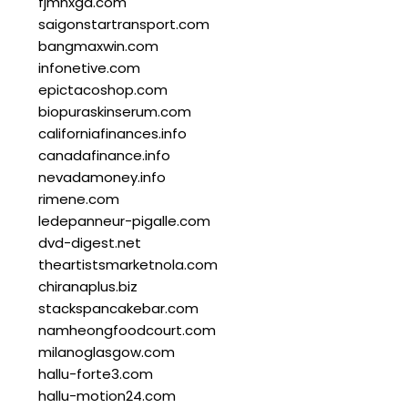
fjmnxga.com
saigonstartransport.com
bangmaxwin.com
infonetive.com
epictacoshop.com
biopuraskinserum.com
californiafinances.info
canadafinance.info
nevadamoney.info
rimene.com
ledepanneur-pigalle.com
dvd-digest.net
theartistsmarketnola.com
chiranaplus.biz
stackspancakebar.com
namheongfoodcourt.com
milanoglasgow.com
hallu-forte3.com
hallu-motion24.com