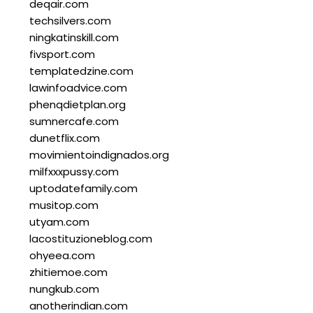
deqair.com
techsilvers.com
ningkatinskill.com
fivsport.com
templatedzine.com
lawinfoadvice.com
phenqdietplan.org
sumnercafe.com
dunetflix.com
movimientoindignados.org
milfxxxpussy.com
uptodatefamily.com
musitop.com
utyam.com
lacostituzioneblog.com
ohyeea.com
zhitiemoe.com
nungkub.com
anotherindian.com