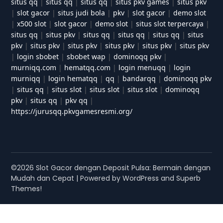
situs qq
|
situs qq
|
situs qq
|
situs pkv games
|
situs pkv
|
slot gacor
|
situs judi bola
|
pkv
|
slot gacor
|
demo slot
|
x500 slot
|
slot gacor
|
demo slot
|
situs slot terpercaya
|
situs qq
|
situs pkv
|
situs qq
|
situs qq
|
situs qq
|
situs
pkv
|
situs pkv
|
situs pkv
|
situs pkv
|
situs pkv
|
situs pkv
|
login sbobet
|
sbobet wap
|
dominoqq pkv
|
murniqq.com
|
hematqq.com
|
login menuqq
|
login
murniqq
|
login hematqq
|
qq
|
bandarqq
|
dominoqq pkv
|
situs qq
|
situs slot
|
situs slot
|
situs slot
|
dominoqq
pkv
|
situs qq
|
pkv qq
|
https://jurusqq.pkvgamesresmi.org/
©2026 Slot Gacor dengan Deposit Pulsa: Bermain dengan
Mudah dan Cepat
| Powered by WordPress and
Superb
Themes!