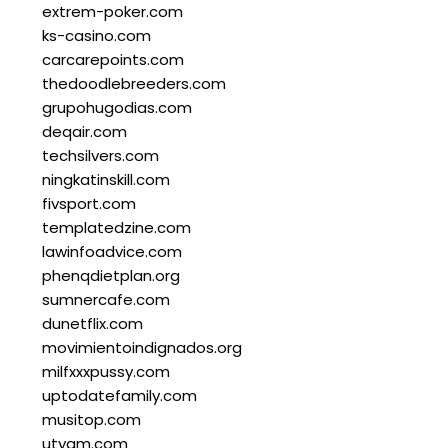
extrem-poker.com
ks-casino.com
carcarepoints.com
thedoodlebreeders.com
grupohugodias.com
deqair.com
techsilvers.com
ningkatinskill.com
fivsport.com
templatedzine.com
lawinfoadvice.com
phenqdietplan.org
sumnercafe.com
dunetflix.com
movimientoindignados.org
milfxxxpussy.com
uptodatefamily.com
musitop.com
utyam.com