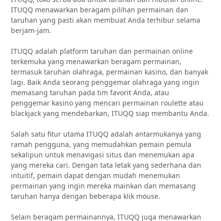
ITUQQ menawarkan beragam pilihan permainan dan
taruhan yang pasti akan membuat Anda terhibur selama
berjam-jam.
ITUQQ adalah platform taruhan dan permainan online
terkemuka yang menawarkan beragam permainan,
termasuk taruhan olahraga, permainan kasino, dan banyak
lagi. Baik Anda seorang penggemar olahraga yang ingin
memasang taruhan pada tim favorit Anda, atau
penggemar kasino yang mencari permainan roulette atau
blackjack yang mendebarkan, ITUQQ siap membantu Anda.
Salah satu fitur utama ITUQQ adalah antarmukanya yang
ramah pengguna, yang memudahkan pemain pemula
sekalipun untuk menavigasi situs dan menemukan apa
yang mereka cari. Dengan tata letak yang sederhana dan
intuitif, pemain dapat dengan mudah menemukan
permainan yang ingin mereka mainkan dan memasang
taruhan hanya dengan beberapa klik mouse.
Selain beragam permainannya, ITUQQ juga menawarkan