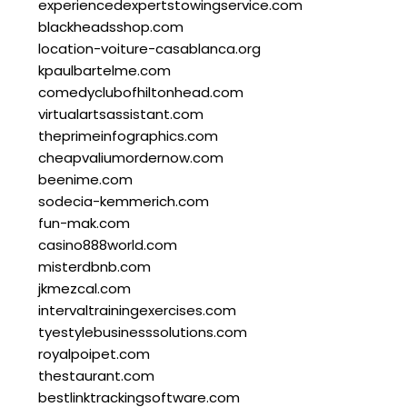
experiencedexpertstowingservice.com
blackheadsshop.com
location-voiture-casablanca.org
kpaulbartelme.com
comedyclubofhiltonhead.com
virtualartsassistant.com
theprimeinfographics.com
cheapvaliumordernow.com
beenime.com
sodecia-kemmerich.com
fun-mak.com
casino888world.com
misterdbnb.com
jkmezcal.com
intervaltrainingexercises.com
tyestylebusinesssolutions.com
royalpoipet.com
thestaurant.com
bestlinktrackingsoftware.com