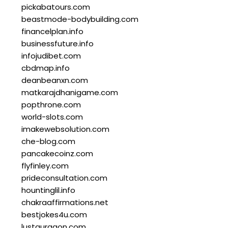
pickabatours.com
beastmode-bodybuilding.com
financelplan.info
businessfuture.info
infojudibet.com
cbdmap.info
deanbeanxn.com
matkarajdhanigame.com
popthrone.com
world-slots.com
imakewebsolution.com
che-blog.com
pancakecoinz.com
flyfinley.com
prideconsultation.com
hountinglil.info
chakraaffirmations.net
bestjokes4u.com
lustgurgaon.com