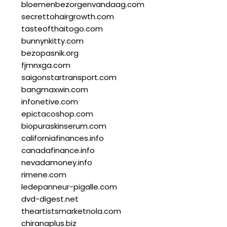
bloemenbezorgenvandaag.com
secrettohairgrowth.com
tasteofthaitogo.com
bunnynkitty.com
bezopasnik.org
fjmnxga.com
saigonstartransport.com
bangmaxwin.com
infonetive.com
epictacoshop.com
biopuraskinserum.com
californiafinances.info
canadafinance.info
nevadamoney.info
rimene.com
ledepanneur-pigalle.com
dvd-digest.net
theartistsmarketnola.com
chiranaplus.biz