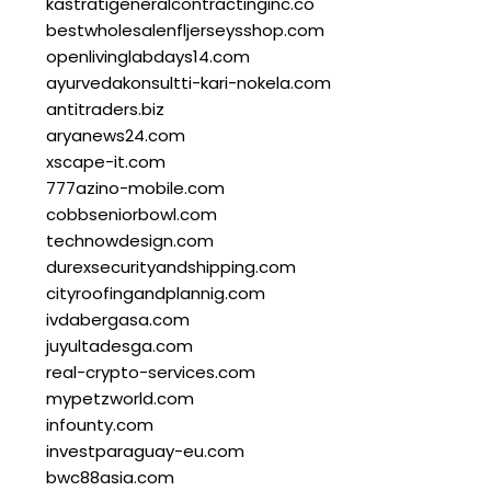
kastratigeneralcontractinginc.co
bestwholesalenfljerseysshop.com
openlivinglabdays14.com
ayurvedakonsultti-kari-nokela.com
antitraders.biz
aryanews24.com
xscape-it.com
777azino-mobile.com
cobbseniorbowl.com
technowdesign.com
durexsecurityandshipping.com
cityroofingandplannig.com
ivdabergasa.com
juyultadesga.com
real-crypto-services.com
mypetzworld.com
infounty.com
investparaguay-eu.com
bwc88asia.com