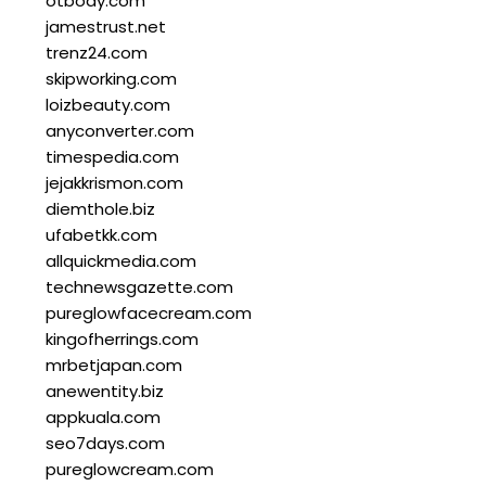
otbody.com
jamestrust.net
trenz24.com
skipworking.com
loizbeauty.com
anyconverter.com
timespedia.com
jejakkrismon.com
diemthole.biz
ufabetkk.com
allquickmedia.com
technewsgazette.com
pureglowfacecream.com
kingofherrings.com
mrbetjapan.com
anewentity.biz
appkuala.com
seo7days.com
pureglowcream.com