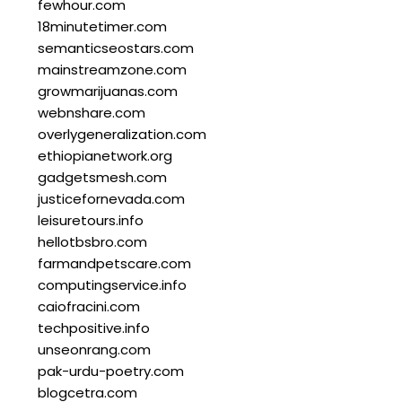
fewhour.com
18minutetimer.com
semanticseostars.com
mainstreamzone.com
growmarijuanas.com
webnshare.com
overlygeneralization.com
ethiopianetwork.org
gadgetsmesh.com
justicefornevada.com
leisuretours.info
hellotbsbro.com
farmandpetscare.com
computingservice.info
caiofracini.com
techpositive.info
unseonrang.com
pak-urdu-poetry.com
blogcetra.com