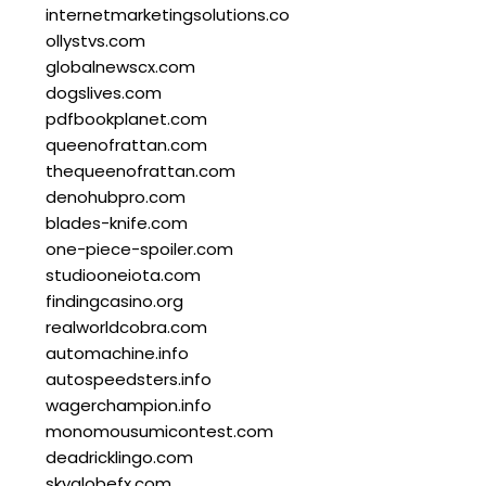
internetmarketingsolutions.co
ollystvs.com
globalnewscx.com
dogslives.com
pdfbookplanet.com
queenofrattan.com
thequeenofrattan.com
denohubpro.com
blades-knife.com
one-piece-spoiler.com
studiooneiota.com
findingcasino.org
realworldcobra.com
automachine.info
autospeedsters.info
wagerchampion.info
monomousumicontest.com
deadricklingo.com
skyglobefx.com