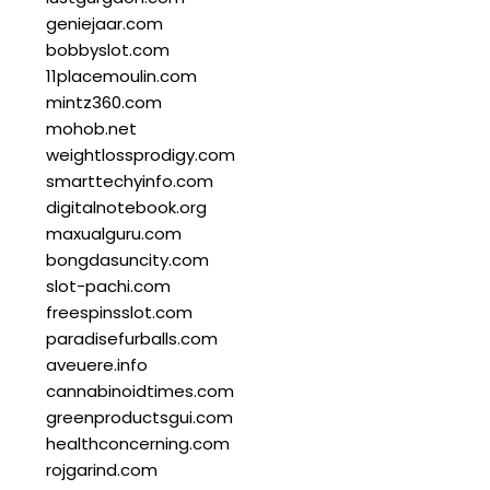
geniejaar.com
bobbyslot.com
11placemoulin.com
mintz360.com
mohob.net
weightlossprodigy.com
smarttechyinfo.com
digitalnotebook.org
maxualguru.com
bongdasuncity.com
slot-pachi.com
freespinsslot.com
paradisefurballs.com
aveuere.info
cannabinoidtimes.com
greenproductsgui.com
healthconcerning.com
rojgarind.com