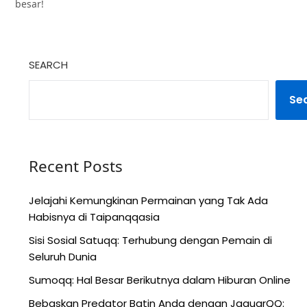
besar!
SEARCH
Se
Recent Posts
Jelajahi Kemungkinan Permainan yang Tak Ada
Habisnya di Taipanqqasia
Sisi Sosial Satuqq: Terhubung dengan Pemain di
Seluruh Dunia
Sumoqq: Hal Besar Berikutnya dalam Hiburan Online
Bebaskan Predator Batin Anda dengan JaguarQQ: