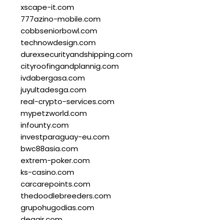
xscape-it.com
777azino-mobile.com
cobbseniorbowl.com
technowdesign.com
durexsecurityandshipping.com
cityroofingandplannig.com
ivdabergasa.com
juyultadesga.com
real-crypto-services.com
mypetzworld.com
infounty.com
investparaguay-eu.com
bwc88asia.com
extrem-poker.com
ks-casino.com
carcarepoints.com
thedoodlebreeders.com
grupohugodias.com
deqair.com