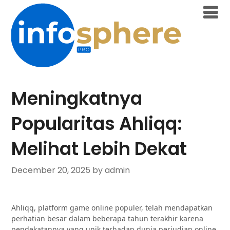
Skip
to
content
Meningkatnya
Popularitas Ahliqq:
Melihat Lebih Dekat
December 20, 2025
by admin
Ahliqq, platform game online populer, telah mendapatkan
perhatian besar dalam beberapa tahun terakhir karena
pendekatannya yang unik terhadap dunia perjudian online.