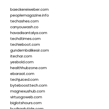
baeckereiweber.com
peoplemagazine.info
techashes.com
canyouwash.co
havadisantalya.com
techdtimes.com
techieboot.com
gundembalikesir.com
itechar.com
yesbold.com
healthhubzone.com
ebaraat.com
techjuiced.com
byteboosttech.com
magnexushub.com
virtuogoweb.com
biglotshours.com
buyliraglutide.com