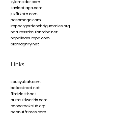
xylemcider.com
taniaetiago.com
juzfitketo.com
pasomaga.com
impactgardencbdgummies.org
naturesstimulantcbd.net
nopalinaeuropa.com
biomagnify.net
Links
saucyukiah.com
beikastreet.net
filmizlettir.net
ourmultiworlds.com
cooncreekclub.org
pegpufftimes.com