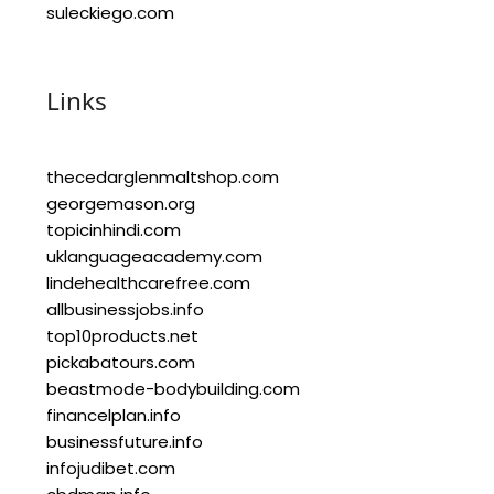
suleckiego.com
Links
thecedarglenmaltshop.com
georgemason.org
topicinhindi.com
uklanguageacademy.com
lindehealthcarefree.com
allbusinessjobs.info
top10products.net
pickabatours.com
beastmode-bodybuilding.com
financelplan.info
businessfuture.info
infojudibet.com