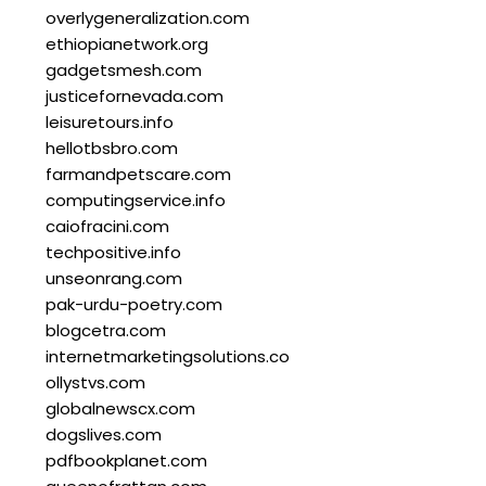
overlygeneralization.com
ethiopianetwork.org
gadgetsmesh.com
justicefornevada.com
leisuretours.info
hellotbsbro.com
farmandpetscare.com
computingservice.info
caiofracini.com
techpositive.info
unseonrang.com
pak-urdu-poetry.com
blogcetra.com
internetmarketingsolutions.co
ollystvs.com
globalnewscx.com
dogslives.com
pdfbookplanet.com