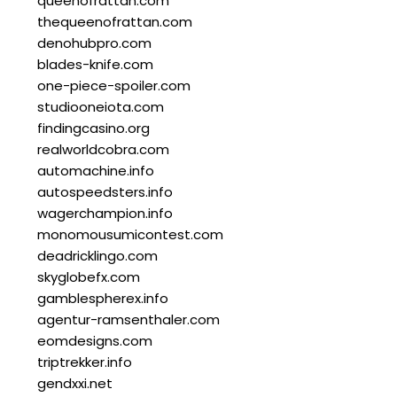
queenofrattan.com
thequeenofrattan.com
denohubpro.com
blades-knife.com
one-piece-spoiler.com
studiooneiota.com
findingcasino.org
realworldcobra.com
automachine.info
autospeedsters.info
wagerchampion.info
monomousumicontest.com
deadricklingo.com
skyglobefx.com
gamblespherex.info
agentur-ramsenthaler.com
eomdesigns.com
triptrekker.info
gendxxi.net