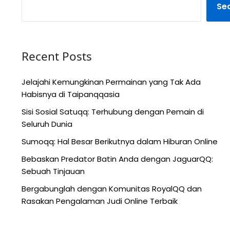
Se
Recent Posts
Jelajahi Kemungkinan Permainan yang Tak Ada
Habisnya di Taipanqqasia
Sisi Sosial Satuqq: Terhubung dengan Pemain di
Seluruh Dunia
Sumoqq: Hal Besar Berikutnya dalam Hiburan Online
Bebaskan Predator Batin Anda dengan JaguarQQ:
Sebuah Tinjauan
Bergabunglah dengan Komunitas RoyalQQ dan
Rasakan Pengalaman Judi Online Terbaik