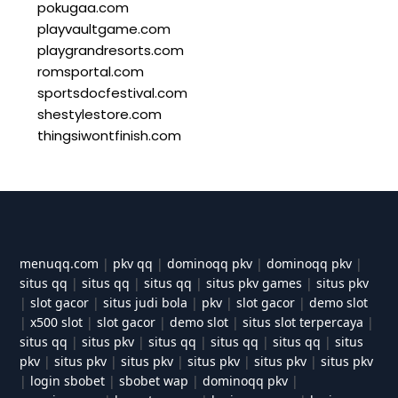
pokugaa.com
playvaultgame.com
playgrandresorts.com
romsportal.com
sportsdocfestival.com
shestylestore.com
thingsiwontfinish.com
menuqq.com
|
pkv qq
|
dominoqq pkv
|
dominoqq pkv
|
situs qq
|
situs qq
|
situs qq
|
situs pkv games
|
situs pkv
|
slot gacor
|
situs judi bola
|
pkv
|
slot gacor
|
demo slot
|
x500 slot
|
slot gacor
|
demo slot
|
situs slot terpercaya
|
situs qq
|
situs pkv
|
situs qq
|
situs qq
|
situs qq
|
situs
pkv
|
situs pkv
|
situs pkv
|
situs pkv
|
situs pkv
|
situs pkv
|
login sbobet
|
sbobet wap
|
dominoqq pkv
|