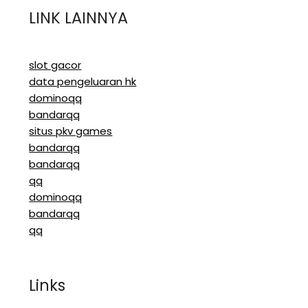
LINK LAINNYA
slot gacor
data pengeluaran hk
dominoqq
bandarqq
situs pkv games
bandarqq
bandarqq
qq
dominoqq
bandarqq
qq
Links