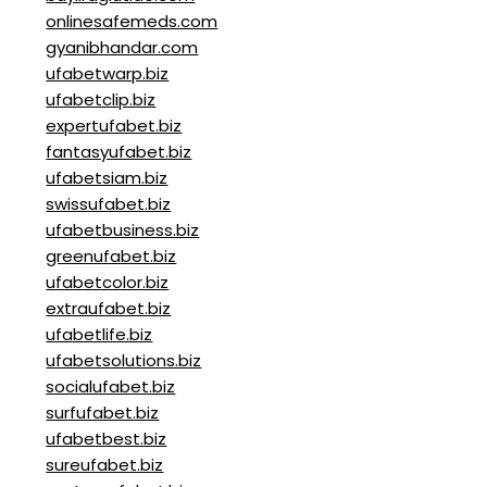
onlinesafemeds.com
gyanibhandar.com
ufabetwarp.biz
ufabetclip.biz
expertufabet.biz
fantasyufabet.biz
ufabetsiam.biz
swissufabet.biz
ufabetbusiness.biz
greenufabet.biz
ufabetcolor.biz
extraufabet.biz
ufabetlife.biz
ufabetsolutions.biz
socialufabet.biz
surfufabet.biz
ufabetbest.biz
sureufabet.biz