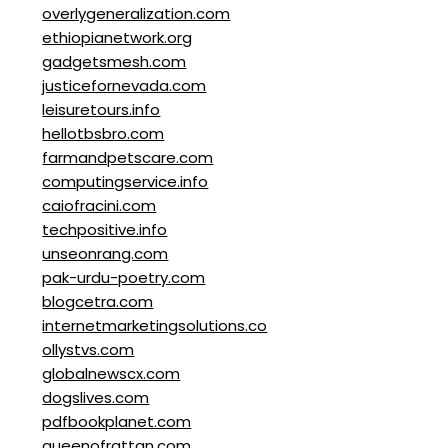
overlygeneralization.com
ethiopianetwork.org
gadgetsmesh.com
justicefornevada.com
leisuretours.info
hellotbsbro.com
farmandpetscare.com
computingservice.info
caiofracini.com
techpositive.info
unseonrang.com
pak-urdu-poetry.com
blogcetra.com
internetmarketingsolutions.co
ollystvs.com
globalnewscx.com
dogslives.com
pdfbookplanet.com
queenofrattan.com