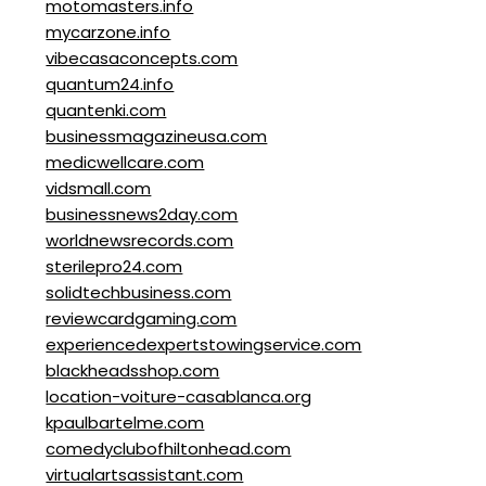
motomasters.info
mycarzone.info
vibecasaconcepts.com
quantum24.info
quantenki.com
businessmagazineusa.com
medicwellcare.com
vidsmall.com
businessnews2day.com
worldnewsrecords.com
sterilepro24.com
solidtechbusiness.com
reviewcardgaming.com
experiencedexpertstowingservice.com
blackheadsshop.com
location-voiture-casablanca.org
kpaulbartelme.com
comedyclubofhiltonhead.com
virtualartsassistant.com