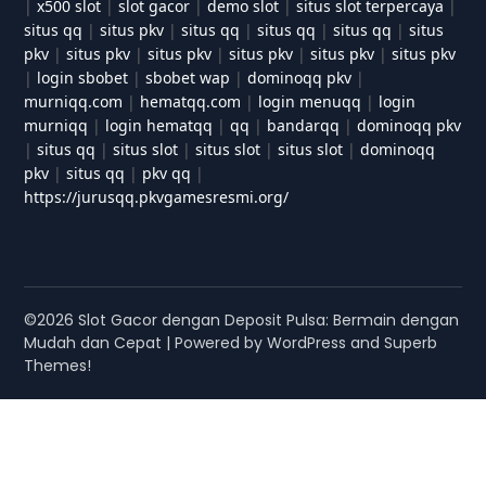
|
x500 slot
|
slot gacor
|
demo slot
|
situs slot terpercaya
|
situs qq
|
situs pkv
|
situs qq
|
situs qq
|
situs qq
|
situs
pkv
|
situs pkv
|
situs pkv
|
situs pkv
|
situs pkv
|
situs pkv
|
login sbobet
|
sbobet wap
|
dominoqq pkv
|
murniqq.com
|
hematqq.com
|
login menuqq
|
login
murniqq
|
login hematqq
|
qq
|
bandarqq
|
dominoqq pkv
|
situs qq
|
situs slot
|
situs slot
|
situs slot
|
dominoqq
pkv
|
situs qq
|
pkv qq
|
https://jurusqq.pkvgamesresmi.org/
©2026 Slot Gacor dengan Deposit Pulsa: Bermain dengan
Mudah dan Cepat
| Powered by WordPress and
Superb
Themes!