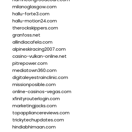
milanoglasgow.com
hallu-forte3.com
hallu-motion24.com
therockskippers.com
granfoss.net
allindiacafela.com
alpineskiracing2007.com
casino-vulkan-online.net
pitrepower.com
mediatown360.com
digitaleyestrainclinic.com
missionposible.com
online-casinos-vegas.com
xfinityrouterlogin.com
marketingjacks.com
topappliancereviews.com
trickytechupdates.com
hindiabhimaan.com