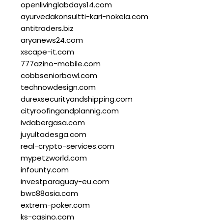
openlivinglabdays14.com
ayurvedakonsultti-kari-nokela.com
antitraders.biz
aryanews24.com
xscape-it.com
777azino-mobile.com
cobbseniorbowl.com
technowdesign.com
durexsecurityandshipping.com
cityroofingandplannig.com
ivdabergasa.com
juyultadesga.com
real-crypto-services.com
mypetzworld.com
infounty.com
investparaguay-eu.com
bwc88asia.com
extrem-poker.com
ks-casino.com