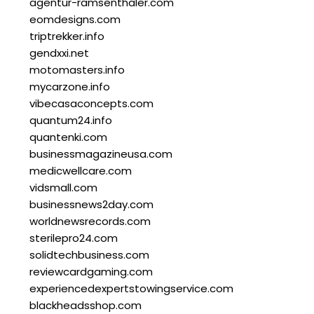
agentur-ramsenthaler.com
eomdesigns.com
triptrekker.info
gendxxi.net
motomasters.info
mycarzone.info
vibecasaconcepts.com
quantum24.info
quantenki.com
businessmagazineusa.com
medicwellcare.com
vidsmall.com
businessnews2day.com
worldnewsrecords.com
sterilepro24.com
solidtechbusiness.com
reviewcardgaming.com
experiencedexpertstowingservice.com
blackheadsshop.com