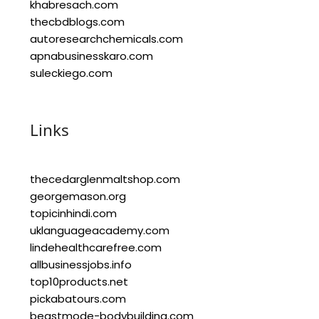
khabresach.com
thecbdblogs.com
autoresearchchemicals.com
apnabusinesskaro.com
suleckiego.com
Links
thecedarglenmaltshop.com
georgemason.org
topicinhindi.com
uklanguageacademy.com
lindehealthcarefree.com
allbusinessjobs.info
top10products.net
pickabatours.com
beastmode-bodybuilding.com