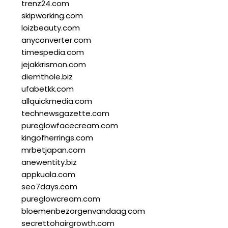
trenz24.com
skipworking.com
loizbeauty.com
anyconverter.com
timespedia.com
jejakkrismon.com
diemthole.biz
ufabetkk.com
allquickmedia.com
technewsgazette.com
pureglowfacecream.com
kingofherrings.com
mrbetjapan.com
anewentity.biz
appkuala.com
seo7days.com
pureglowcream.com
bloemenbezorgenvandaag.com
secrettohairgrowth.com