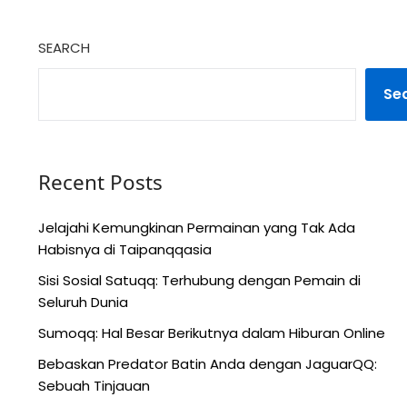
SEARCH
Se
Recent Posts
Jelajahi Kemungkinan Permainan yang Tak Ada
Habisnya di Taipanqqasia
Sisi Sosial Satuqq: Terhubung dengan Pemain di
Seluruh Dunia
Sumoqq: Hal Besar Berikutnya dalam Hiburan Online
Bebaskan Predator Batin Anda dengan JaguarQQ:
Sebuah Tinjauan