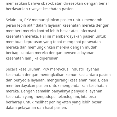
memastikan bahwa obat-obatan diresepkan dengan benar
berdasarkan riwayat kesehatan pasien.
Selain itu, PKV memungkinkan pasien untuk mengambil
peran lebih aktif dalam layanan kesehatan mereka dengan
memberi mereka kontrol lebih besar atas informasi
kesehatan mereka. Hal ini memberdayakan pasien untuk
membuat keputusan yang tepat mengenai perawatan
mereka dan memungkinkan mereka dengan mudah
berbagi catatan mereka dengan penyedia layanan
kesehatan lain jika diperlukan.
Secara keseluruhan, PKV merevolusi industri layanan
kesehatan dengan meningkatkan komunikasi antara pasien
dan penyedia layanan, mengurangi kesalahan medis, dan
memberdayakan pasien untuk mengendalikan kesehatan
mereka. Dengan semakin banyaknya penyedia layanan
kesehatan yang mengadopsi teknologi ini, kita bisa
berharap untuk melihat peningkatan yang lebih besar
dalam pelayanan dan hasil pasien.