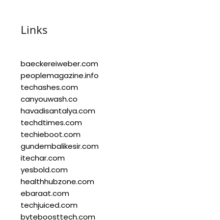
Links
baeckereiweber.com
peoplemagazine.info
techashes.com
canyouwash.co
havadisantalya.com
techdtimes.com
techieboot.com
gundembalikesir.com
itechar.com
yesbold.com
healthhubzone.com
ebaraat.com
techjuiced.com
byteboosttech.com