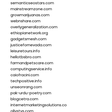
semanticseostars.com
mainstreamzone.com
growmarijuanas.com
webnshare.com
overlygeneralization.com
ethiopianetwork.org
gadgetsmesh.com
justicefornevada.com
leisuretours.info
hellotbsbro.com
farmandpetscare.com
computingservice.info
caiofracini.com
techpositive.info
unseonrang.com
pak-urdu-poetry.com
blogcetra.com
internetmarketingsolutions.co
ollystvs.com