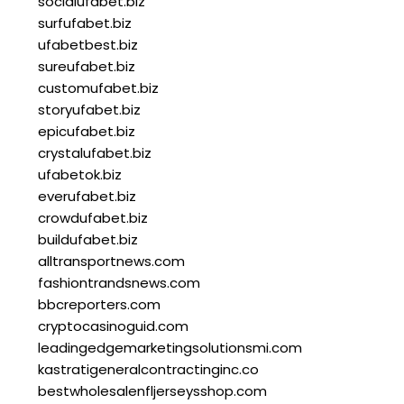
socialufabet.biz
surfufabet.biz
ufabetbest.biz
sureufabet.biz
customufabet.biz
storyufabet.biz
epicufabet.biz
crystalufabet.biz
ufabetok.biz
everufabet.biz
crowdufabet.biz
buildufabet.biz
alltransportnews.com
fashiontrandsnews.com
bbcreporters.com
cryptocasinoguid.com
leadingedgemarketingsolutionsmi.com
kastratigeneralcontractinginc.co
bestwholesalenfljerseysshop.com