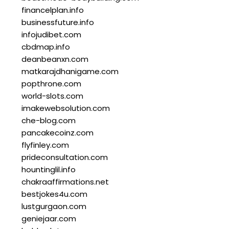
financelplan.info
businessfuture.info
infojudibet.com
cbdmap.info
deanbeanxn.com
matkarajdhanigame.com
popthrone.com
world-slots.com
imakewebsolution.com
che-blog.com
pancakecoinz.com
flyfinley.com
prideconsultation.com
hountinglil.info
chakraaffirmations.net
bestjokes4u.com
lustgurgaon.com
geniejaar.com