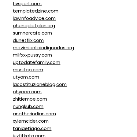
fivsport.com
templatedzine.com
lawinfoadvice.com
phenqdietplan.org
sumnercafe.com
dunetflix.com
movimientoindignados.org
milfxxxpussy.com
uptodatefamily.com
musitop.com
utyam.com
lacostituzioneblog.com
ohyeea.com
zhitiemoe.com
nungkub.com
anotherindian.com
xylemcider.com
taniaetiago.com
juzfitketo.com