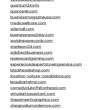
quantum24.info
quantenki.com
businessmagazineusa.com
medicwellcare.com
vidsmall.com
businessnews2day.com
worldnewsrecords.com
sterilepro24.com
solidtechbusiness.com
reviewcardgaming.com
experiencedexpertstowingservice.com
blackheadsshop.com
location-voiture-casablanca.org
kpaulbartelme.com
comedyclubofhiltonhead.com
virtualartsassistant.com
theprimeinfographics.com
cheapvaliumordernow.com