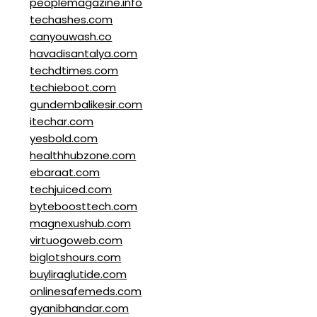
peoplemagazine.info
techashes.com
canyouwash.co
havadisantalya.com
techdtimes.com
techieboot.com
gundembalikesir.com
itechar.com
yesbold.com
healthhubzone.com
ebaraat.com
techjuiced.com
byteboosttech.com
magnexushub.com
virtuogoweb.com
biglotshours.com
buyliraglutide.com
onlinesafemeds.com
gyanibhandar.com