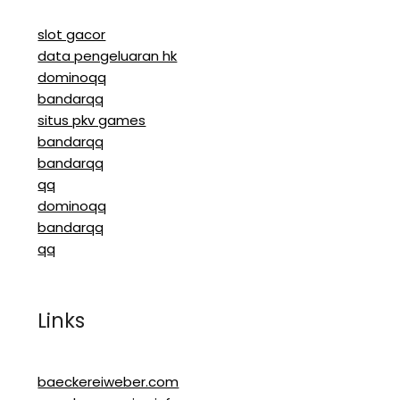
slot gacor
data pengeluaran hk
dominoqq
bandarqq
situs pkv games
bandarqq
bandarqq
qq
dominoqq
bandarqq
qq
Links
baeckereiweber.com