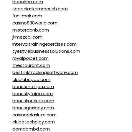
beenime.com
sodecia-kemmerich.com
fun-mak.com
casino888world.com
misterdbnb.com
jkmezcal.com
intervaltrainingexercises.com
tyestylebusinesssolutions.com
royalpoipet.com
thestaurant.com
bestlinktrackingsoftware.com
clublubupoo.com
bonusmazijeu.com
bonuskyfojea.com
bonuskorokee.com
bonusgexipoy.com
casinorelaxluxe.com
clubetechplay.com
domdombd.com