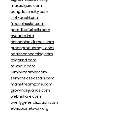
maxualguru.com
bongdasuncity.com
slot-pachi.com
freespinsslot.com
paradisefurballs.com
aveuere.info
cannabinoidtimes.com
greenproductsgui.com
healthconcerning.com
rojgarind.com
fewhour.com
18minutetimer.com
semanticseostars.com
mainstreamzone.com
growmarijuanas.com
webnshare.com
overlygeneralization.com
ethiopianetwork.org