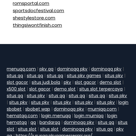
romsportal.com
sportsdocfestival.com
shestylestore.com
thingsiwontfinish.com
menuqq.com
|
pkv qq
|
dominoqq pkv
|
dominoqq pkv
|
situs qq
|
situs qq
|
situs qq
|
situs pkv games
|
situs pkv
|
slot gacor
|
situs judi bola
|
pkv
|
slot gacor
|
demo slot
|
x500 slot
|
slot gacor
|
demo slot
|
situs slot terpercaya
|
situs qq
|
situs pkv
|
situs qq
|
situs qq
|
situs qq
|
situs pkv
|
situs pkv
|
situs pkv
|
situs pkv
|
situs pkv
|
situs pkv
|
login
sbobet
|
sbobet wap
|
dominoqq pkv
|
murniqq.com
|
hematqq.com
|
login menuqq
|
login murniqq
|
login
hematqq
|
qq
|
bandarqq
|
dominoqq pkv
|
situs qq
|
situs
slot
|
situs slot
|
situs slot
|
dominoqq pkv
|
situs qq
|
pkv
qq
|
https://jurusqq.pkvgamesresmi.org/