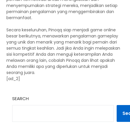
menyempurnakan strategi mereka, menjadikan setiap
permainan pengalaman yang menggembirakan dan
bermanfaat.
Secara keseluruhan, Pinoqq siap menjadi game online
besar berikutnya, menawarkan pengalaman gameplay
yang unik dan menarik yang menarik bagi pemain dari
semua tingkat keahlian. Jadi jika Anda ingin melepaskan
sisi kompetitif Anda dan menguji keterampilan Anda
melawan orang lain, cobalah Pinoqq dan lihat apakah
Anda memiliki apa yang diperlukan untuk menjadi
seorang juara.
[ad_2]
SEARCH
Se