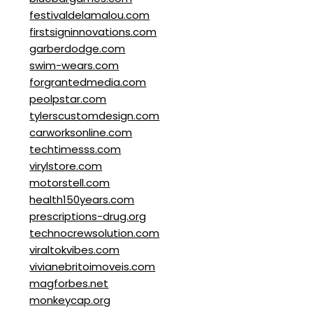
festivaldelamalou.com
firstsigninnovations.com
garberdodge.com
swim-wears.com
forgrantedmedia.com
peolpstar.com
tylerscustomdesign.com
carworksonline.com
techtimesss.com
virylstore.com
motorstell.com
health150years.com
prescriptions-drug.org
technocrewsolution.com
viraltokvibes.com
vivianebritoimoveis.com
magforbes.net
monkeycap.org