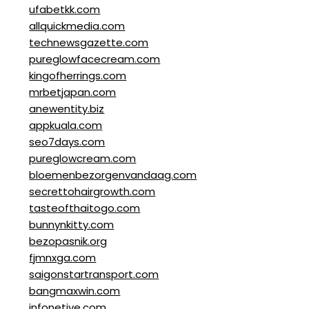
ufabetkk.com
allquickmedia.com
technewsgazette.com
pureglowfacecream.com
kingofherrings.com
mrbetjapan.com
anewentity.biz
appkuala.com
seo7days.com
pureglowcream.com
bloemenbezorgenvandaag.com
secrettohairgrowth.com
tasteofthaitogo.com
bunnynkitty.com
bezopasnik.org
fjmnxga.com
saigonstartransport.com
bangmaxwin.com
infonetive.com