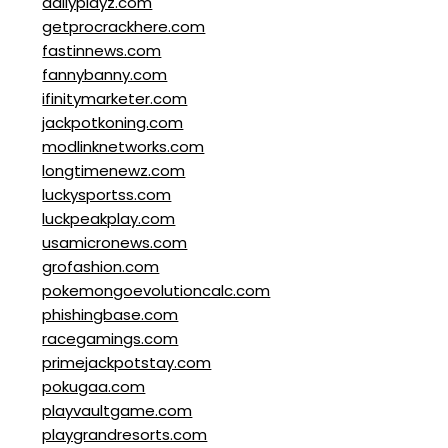
dailyplayz.com
getprocrackhere.com
fastinnews.com
fannybanny.com
ifinitymarketer.com
jackpotkoning.com
modlinknetworks.com
longtimenewz.com
luckysportss.com
luckpeakplay.com
usamicronews.com
grofashion.com
pokemongoevolutioncalc.com
phishingbase.com
racegamings.com
primejackpotstay.com
pokugaa.com
playvaultgame.com
playgrandresorts.com