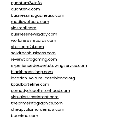
quantum24.info
quantenki.com
businessmagazineusa.com
medicwellcare.com
vidsmall.com
businessnews2day.com
worldnewsrecords.com
sterilepro24.com
solidtechbusiness.com
reviewcardgaming.com
experiencedexpertstowingservice.com
blackheadsshop.com
location-voiture-casablanca.org
kpaulbartelme.com
comedyclubofhiltonhead.com
virtualartsassistant.com
theprimeinfographics.com
cheapvaliumordernow.com
beenime.com