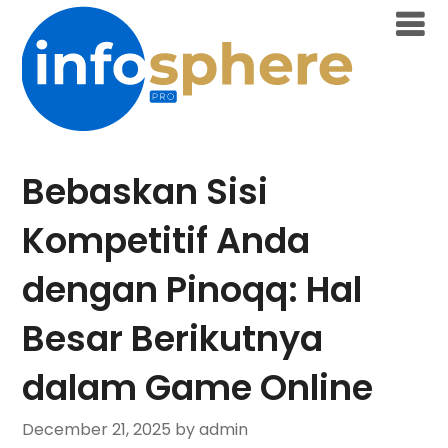
Skip
to
content
Bebaskan Sisi
Kompetitif Anda
dengan Pinoqq: Hal
Besar Berikutnya
dalam Game Online
December 21, 2025
by admin