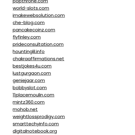
popthrone.com
world-slots.com
imakewebsolution.com
che-blog.com
pancakecoinz.com
flyfinley.com
prideconsultation.com
hountinglil.info
chakraaffirmations.net
bestjokes4u.com
lustgurgaon.com
geniejaar.com
bobbyslot.com
11placemoulin.com
mintz360.com
mohob.net
weightlossprodigy.com
smarttechyinfo.com
digitalnotebook.org