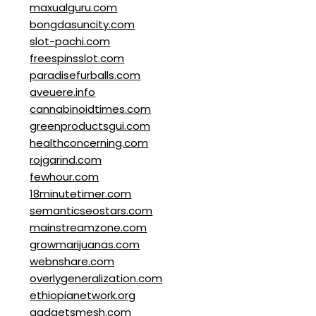
maxualguru.com
bongdasuncity.com
slot-pachi.com
freespinsslot.com
paradisefurballs.com
aveuere.info
cannabinoidtimes.com
greenproductsgui.com
healthconcerning.com
rojgarind.com
fewhour.com
18minutetimer.com
semanticseostars.com
mainstreamzone.com
growmarijuanas.com
webnshare.com
overlygeneralization.com
ethiopianetwork.org
gadgetsmesh.com