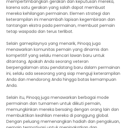
mempertimbangkan gerakan dan keputusan mereka,
karena satu gerakan yang salah dapat membuat
mereka kehilangan permainan. Elemen strategi dan
keterampilan ini menambah lapisan kegembiraan dan
tantangan ekstra pada permainan, membuat pemain
tetap waspada dan terus terlibat.
Selain gameplaynya yang menarik, Pinoqq juga
menawarkan komunitas pemain yang dinamis dan
kompetitif yang selalu mencari lawan baru untuk
ditantang. Apakah Anda seorang veteran
berpengalaman atau pendatang baru dalam permainan
ini, selalu ada seseorang yang siap menguji keterampilan
Anda dan mendorong Anda hingga batas kemampuan
Anda.
Selain itu, Pinoqq juga menawarkan berbagai mode
permainan dan turnamen untuk diikuti pemain,
memungkinkan mereka bersaing dengan orang lain dan
membuktikan keahlian mereka di panggung global.
Dengan peluang memenangkan hadiah dan pengakuan,
pemain termotivasi untuk meningkatkan dan