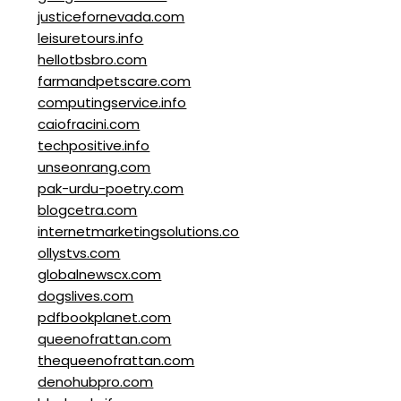
justicefornevada.com
leisuretours.info
hellotbsbro.com
farmandpetscare.com
computingservice.info
caiofracini.com
techpositive.info
unseonrang.com
pak-urdu-poetry.com
blogcetra.com
internetmarketingsolutions.co
ollystvs.com
globalnewscx.com
dogslives.com
pdfbookplanet.com
queenofrattan.com
thequeenofrattan.com
denohubpro.com