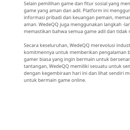
Selain pemilihan game dan fitur sosial yang
game yang aman dan adil. Platform ini menggun
informasi pribadi dan keuangan pemain, mem
aman. WedeQQ juga menggunakan langkah -lan
memastikan bahwa semua game adil dan tidak
Secara keseluruhan, WedeQQ merevolusi industri
komitmennya untuk memberikan pengalaman b
gamer biasa yang ingin bermain untuk bersena
tantangan, WedeQQ memiliki sesuatu untuk s
dengan kegembiraan hari ini dan lihat sendir
untuk bermain game online.