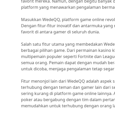
favorit mereka. Namun, dengan begitu banyak 
platform yang menawarkan pengalaman bermain
Masukkan WedeQQ, platform game online revol
Dengan fitur-fitur inovatif dan antarmuka ya
favorit di antara gamer di seluruh dunia.
Salah satu fitur utama yang membedakan WedeQ
berbagai pilihan game. Dari permainan kasino k
multipemain populer seperti Fortnite dan Lea
semua orang. Pemain dapat dengan mudah bera
untuk dicoba, menjaga pengalaman tetap segar
Fitur menonjol lain dari WedeQQ adalah aspek 
terhubung dengan teman dan gamer lain dari s
sering kurang di platform game online lainnya
poker atau bergabung dengan tim dalam perta
memudahkan untuk terhubung dengan orang la