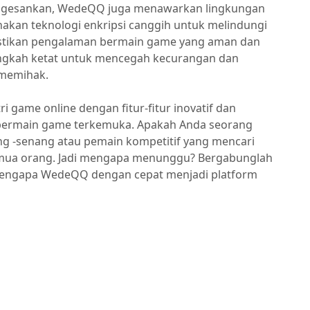
 mengesankan, WedeQQ juga menawarkan lingkungan
akan teknologi enkripsi canggih untuk melindungi
astikan pengalaman bermain game yang aman dan
gkah ketat untuk mencegah kecurangan dan
 memihak.
 game online dengan fitur-fitur inovatif dan
ermain game terkemuka. Apakah Anda seorang
ng -senang atau pemain kompetitif yang mencari
emua orang. Jadi mengapa menunggu? Bergabunglah
i mengapa WedeQQ dengan cepat menjadi platform