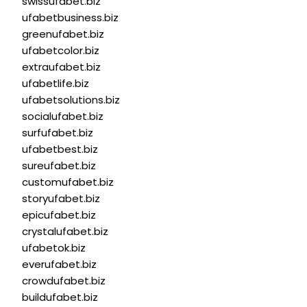
swissufabet.biz
ufabetbusiness.biz
greenufabet.biz
ufabetcolor.biz
extraufabet.biz
ufabetlife.biz
ufabetsolutions.biz
socialufabet.biz
surfufabet.biz
ufabetbest.biz
sureufabet.biz
customufabet.biz
storyufabet.biz
epicufabet.biz
crystalufabet.biz
ufabetok.biz
everufabet.biz
crowdufabet.biz
buildufabet.biz