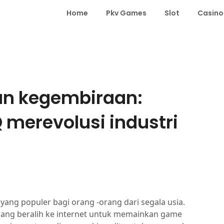
Home
Pkv Games
Slot
Casino
an kegembiraan:
erevolusi industri
yang populer bagi orang -orang dari segala usia.
ang beralih ke internet untuk memainkan game