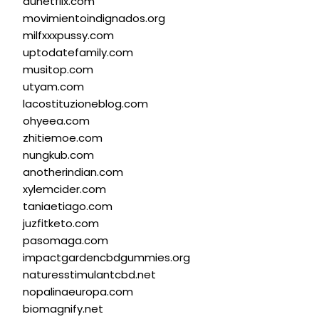
dunetflix.com
movimientoindignados.org
milfxxxpussy.com
uptodatefamily.com
musitop.com
utyam.com
lacostituzioneblog.com
ohyeea.com
zhitiemoe.com
nungkub.com
anotherindian.com
xylemcider.com
taniaetiago.com
juzfitketo.com
pasomaga.com
impactgardencbdgummies.org
naturesstimulantcbd.net
nopalinaeuropa.com
biomagnify.net