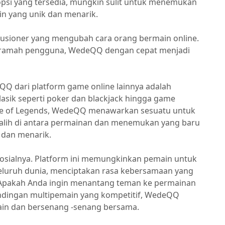
opsi yang tersedia, mungkin sulit untuk menemukan
 yang unik dan menarik.
usioner yang mengubah cara orang bermain online.
ng ramah pengguna, WedeQQ dengan cepat menjadi
Q dari platform game online lainnya adalah
lasik seperti poker dan blackjack hingga game
gue of Legends, WedeQQ menawarkan sesuatu untuk
lih di antara permainan dan menemukan yang baru
 dan menarik.
sosialnya. Platform ini memungkinkan pemain untuk
eluruh dunia, menciptakan rasa kebersamaan yang
. Apakah Anda ingin menantang teman ke permainan
ndingan multipemain yang kompetitif, WedeQQ
in dan bersenang -senang bersama.