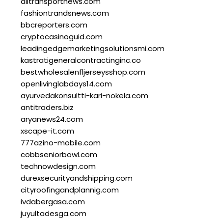
alltransportnews.com
fashiontrandsnews.com
bbcreporters.com
cryptocasinoguid.com
leadingedgemarketingsolutionsmi.com
kastratigeneralcontractinginc.co
bestwholesalenfljerseysshop.com
openlivinglabdays14.com
ayurvedakonsultti-kari-nokela.com
antitraders.biz
aryanews24.com
xscape-it.com
777azino-mobile.com
cobbseniorbowl.com
technowdesign.com
durexsecurityandshipping.com
cityroofingandplannig.com
ivdabergasa.com
juyultadesga.com