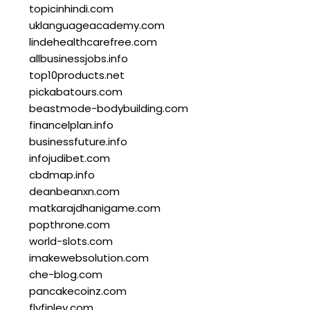
topicinhindi.com
uklanguageacademy.com
lindehealthcarefree.com
allbusinessjobs.info
top10products.net
pickabatours.com
beastmode-bodybuilding.com
financelplan.info
businessfuture.info
infojudibet.com
cbdmap.info
deanbeanxn.com
matkarajdhanigame.com
popthrone.com
world-slots.com
imakewebsolution.com
che-blog.com
pancakecoinz.com
flyfinley.com