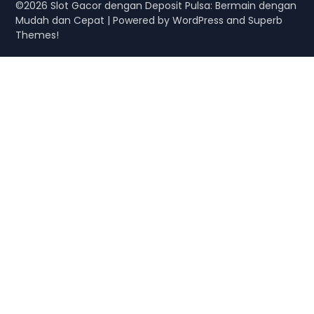
©2026 Slot Gacor dengan Deposit Pulsa: Bermain dengan
Mudah dan Cepat
| Powered by WordPress and
Superb
Themes!