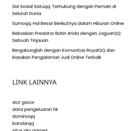
Sisi Sosial Satuqq: Terhubung dengan Pemain di
Seluruh Dunia
Sumoqq: Hal Besar Berikutnya dalam Hiburan Online
Bebaskan Predator Batin Anda dengan JaguarQQ:
Sebuah Tinjauan
Bergabunglah dengan Komunitas RoyalQQ dan
Rasakan Pengalaman Judi Online Terbaik
LINK LAINNYA
slot gacor
data pengeluaran hk
dominoqq
bandarqq
situs pkv games