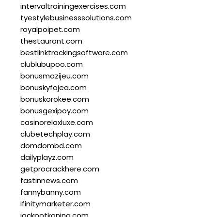
intervaltrainingexercises.com
tyestylebusinesssolutions.com
royalpoipet.com
thestaurant.com
bestlinktrackingsoftware.com
clublubupoo.com
bonusmazijeu.com
bonuskyfojea.com
bonuskorokee.com
bonusgexipoy.com
casinorelaxluxe.com
clubetechplay.com
domdombd.com
dailyplayz.com
getprocrackhere.com
fastinnews.com
fannybanny.com
ifinitymarketer.com
jackpotkoning.com