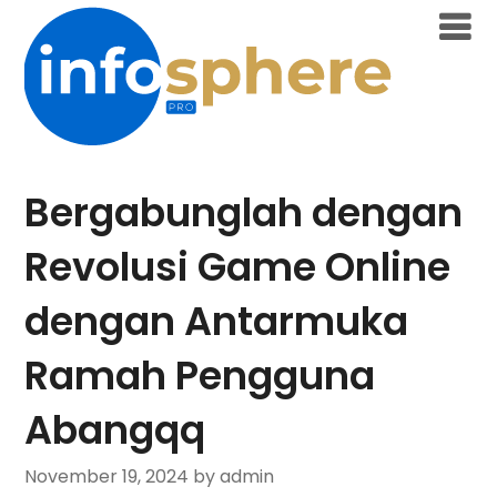
Skip
to
content
Bergabunglah dengan
Revolusi Game Online
dengan Antarmuka
Ramah Pengguna
Abangqq
November 19, 2024
by admin