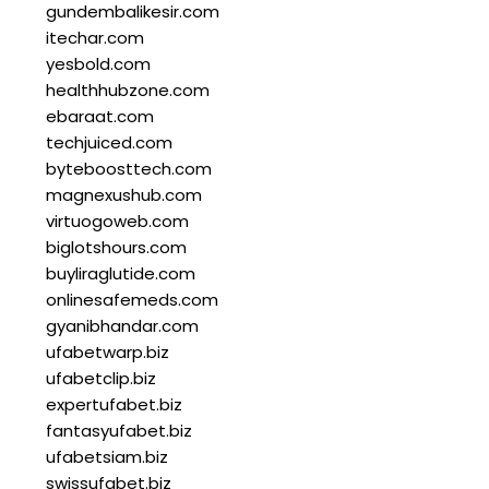
gundembalikesir.com
itechar.com
yesbold.com
healthhubzone.com
ebaraat.com
techjuiced.com
byteboosttech.com
magnexushub.com
virtuogoweb.com
biglotshours.com
buyliraglutide.com
onlinesafemeds.com
gyanibhandar.com
ufabetwarp.biz
ufabetclip.biz
expertufabet.biz
fantasyufabet.biz
ufabetsiam.biz
swissufabet.biz