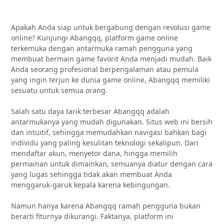
Apakah Anda siap untuk bergabung dengan revolusi game
online? Kunjungi Abangqq, platform game online
terkemuka dengan antarmuka ramah pengguna yang
membuat bermain game favorit Anda menjadi mudah. Baik
Anda seorang profesional berpengalaman atau pemula
yang ingin terjun ke dunia game online, Abangqq memiliki
sesuatu untuk semua orang.
Salah satu daya tarik terbesar Abangqq adalah
antarmukanya yang mudah digunakan. Situs web ini bersih
dan intuitif, sehingga memudahkan navigasi bahkan bagi
individu yang paling kesulitan teknologi sekalipun. Dari
mendaftar akun, menyetor dana, hingga memilih
permainan untuk dimainkan, semuanya diatur dengan cara
yang lugas sehingga tidak akan membuat Anda
menggaruk-garuk kepala karena kebingungan.
Namun hanya karena Abangqq ramah pengguna bukan
berarti fiturnya dikurangi. Faktanya, platform ini