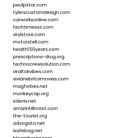
peolpstar.com
tylerscustomdesign.com
carworksonline.com
techtimesss.com
virylstore.com
motorstell.com
health150years.com
prescriptions-drug.org
technocrewsolution.com
viraltokvibes.com
vivianebritoimoveis.com
magforbes.net
monkeycap.org
sdenix.net
amarinhillcrest.com
the-tourist.org
advogato.net
isafebag.net
bloombergz.com