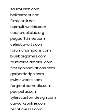
saucyukiah.com
beikastreet.net
filmizlettir.net
ourmultiworlds.com
cooncreekclub.org
pegpufftimes.com
celestia-arts.com
forumchampions.com
bluebargames.com
festivaldelamalou.com
firstsigninnovations.com
garberdodge.com
swim-wears.com
forgrantedmedia.com
peolpstar.com
tylerscustomdesign.com
carworksonline.com
techtimesss.com