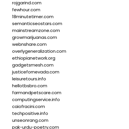
rojgarind.com
fewhour.com
18minutetimer.com
semanticseostars.com
mainstreamzone.com
growmarijuanas.com
webnshare.com
overlygeneralization.com
ethiopianetwork.org
gadgetsmesh.com
justicefornevada.com
leisuretours.info
hellotbsbro.com
farmandpetscare.com
computingservice.info
caiofracini.com
techpositive.info
unseonrang.com
pak-urdu-poetry.com