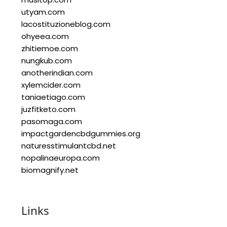
utyam.com
lacostituzioneblog.com
ohyeea.com
zhitiemoe.com
nungkub.com
anotherindian.com
xylemcider.com
taniaetiago.com
juzfitketo.com
pasomaga.com
impactgardencbdgummies.org
naturesstimulantcbd.net
nopalinaeuropa.com
biomagnify.net
Links