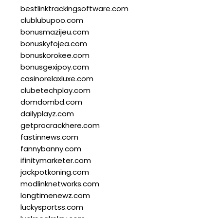
bestlinktrackingsoftware.com
clublubupoo.com
bonusmazijeu.com
bonuskyfojea.com
bonuskorokee.com
bonusgexipoy.com
casinorelaxluxe.com
clubetechplay.com
domdombd.com
dailyplayz.com
getprocrackhere.com
fastinnews.com
fannybanny.com
ifinitymarketer.com
jackpotkoning.com
modlinknetworks.com
longtimenewz.com
luckysportss.com