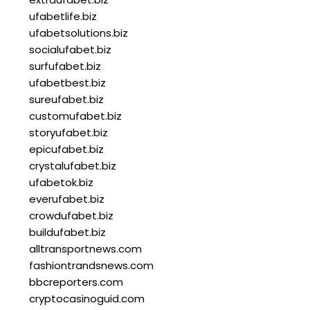
ufabetlife.biz
ufabetsolutions.biz
socialufabet.biz
surfufabet.biz
ufabetbest.biz
sureufabet.biz
customufabet.biz
storyufabet.biz
epicufabet.biz
crystalufabet.biz
ufabetok.biz
everufabet.biz
crowdufabet.biz
buildufabet.biz
alltransportnews.com
fashiontrandsnews.com
bbcreporters.com
cryptocasinoguid.com