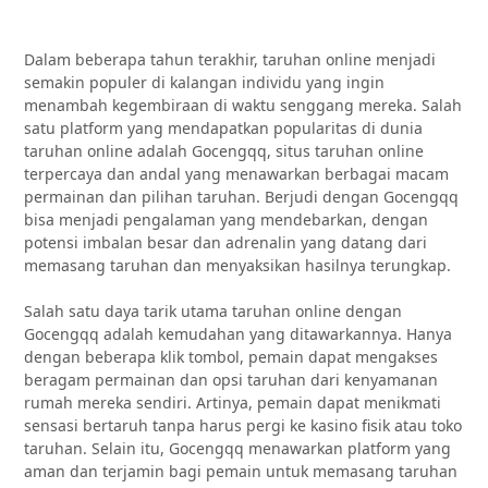
Dalam beberapa tahun terakhir, taruhan online menjadi
semakin populer di kalangan individu yang ingin
menambah kegembiraan di waktu senggang mereka. Salah
satu platform yang mendapatkan popularitas di dunia
taruhan online adalah Gocengqq, situs taruhan online
terpercaya dan andal yang menawarkan berbagai macam
permainan dan pilihan taruhan. Berjudi dengan Gocengqq
bisa menjadi pengalaman yang mendebarkan, dengan
potensi imbalan besar dan adrenalin yang datang dari
memasang taruhan dan menyaksikan hasilnya terungkap.
Salah satu daya tarik utama taruhan online dengan
Gocengqq adalah kemudahan yang ditawarkannya. Hanya
dengan beberapa klik tombol, pemain dapat mengakses
beragam permainan dan opsi taruhan dari kenyamanan
rumah mereka sendiri. Artinya, pemain dapat menikmati
sensasi bertaruh tanpa harus pergi ke kasino fisik atau toko
taruhan. Selain itu, Gocengqq menawarkan platform yang
aman dan terjamin bagi pemain untuk memasang taruhan