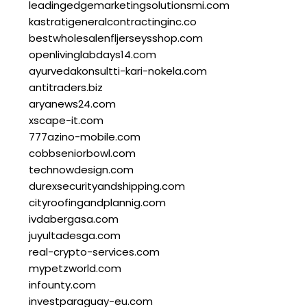
leadingedgemarketingsolutionsmi.com
kastratigeneralcontractinginc.co
bestwholesalenfljerseysshop.com
openlivinglabdays14.com
ayurvedakonsultti-kari-nokela.com
antitraders.biz
aryanews24.com
xscape-it.com
777azino-mobile.com
cobbseniorbowl.com
technowdesign.com
durexsecurityandshipping.com
cityroofingandplannig.com
ivdabergasa.com
juyultadesga.com
real-crypto-services.com
mypetzworld.com
infounty.com
investparaguay-eu.com