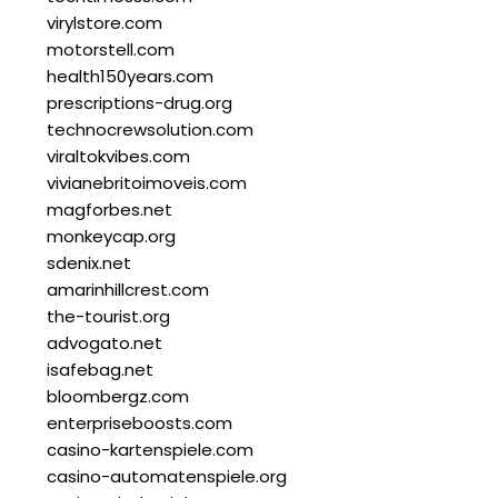
virylstore.com
motorstell.com
health150years.com
prescriptions-drug.org
technocrewsolution.com
viraltokvibes.com
vivianebritoimoveis.com
magforbes.net
monkeycap.org
sdenix.net
amarinhillcrest.com
the-tourist.org
advogato.net
isafebag.net
bloombergz.com
enterpriseboosts.com
casino-kartenspiele.com
casino-automatenspiele.org