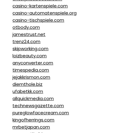
casino-kartenspiele.com
casino-automatenspiele.org
casino-tischspiele.com
otbody.com
jamestrust.net
trenz24.com
skipworking.com
loizbeauty.com
anyconverter.com
timespedia.com
jejakkrismon.com
diemthole.biz
ufabetkk.com
allquickmedia.com
technewsgazette.com
pureglowfacecream.com
kingofherrings.com
mrbetjapan.com