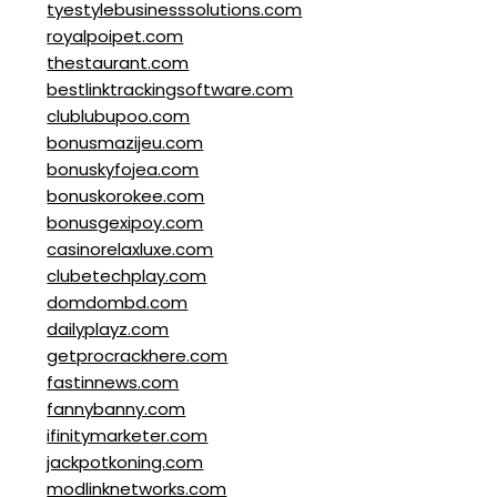
tyestylebusinesssolutions.com
royalpoipet.com
thestaurant.com
bestlinktrackingsoftware.com
clublubupoo.com
bonusmazijeu.com
bonuskyfojea.com
bonuskorokee.com
bonusgexipoy.com
casinorelaxluxe.com
clubetechplay.com
domdombd.com
dailyplayz.com
getprocrackhere.com
fastinnews.com
fannybanny.com
ifinitymarketer.com
jackpotkoning.com
modlinknetworks.com