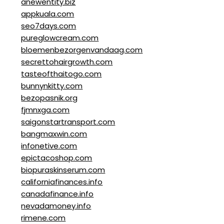
anewentity.biz
appkuala.com
seo7days.com
pureglowcream.com
bloemenbezorgenvandaag.com
secrettohairgrowth.com
tasteofthaitogo.com
bunnynkitty.com
bezopasnik.org
fjmnxga.com
saigonstartransport.com
bangmaxwin.com
infonetive.com
epictacoshop.com
biopuraskinserum.com
californiafinances.info
canadafinance.info
nevadamoney.info
rimene.com