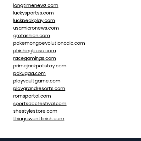
longtimenewz.com
luckysportss.com
luckpeakplay.com
usamicronews.com
grofashion.com
pokemongoevolutioncalc.com
phishingbase.com
racegamings.com
primejackpotstay.com
pokugaa.com
playvaultgame.com
playgrandresorts.com
romsportal.com
sportsdocfestival.com
shestylestore.com
thingsiwontfinish.com