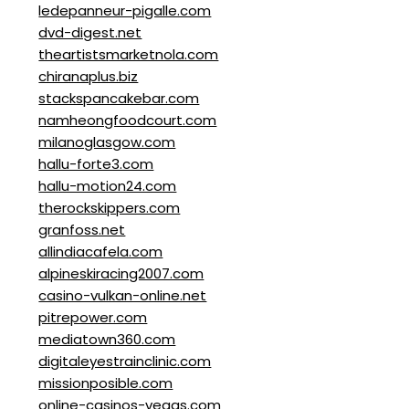
ledepanneur-pigalle.com
dvd-digest.net
theartistsmarketnola.com
chiranaplus.biz
stackspancakebar.com
namheongfoodcourt.com
milanoglasgow.com
hallu-forte3.com
hallu-motion24.com
therockskippers.com
granfoss.net
allindiacafela.com
alpineskiracing2007.com
casino-vulkan-online.net
pitrepower.com
mediatown360.com
digitaleyestrainclinic.com
missionposible.com
online-casinos-vegas.com