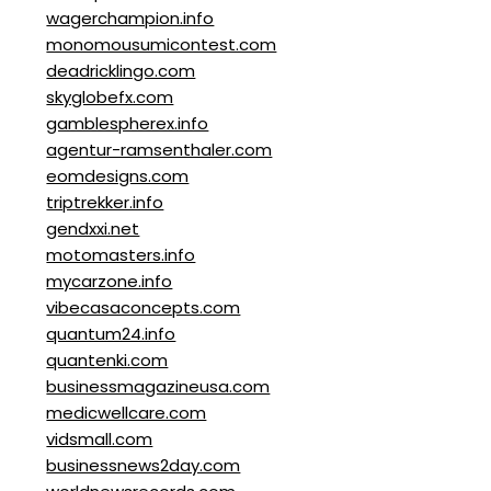
wagerchampion.info
monomousumicontest.com
deadricklingo.com
skyglobefx.com
gamblespherex.info
agentur-ramsenthaler.com
eomdesigns.com
triptrekker.info
gendxxi.net
motomasters.info
mycarzone.info
vibecasaconcepts.com
quantum24.info
quantenki.com
businessmagazineusa.com
medicwellcare.com
vidsmall.com
businessnews2day.com