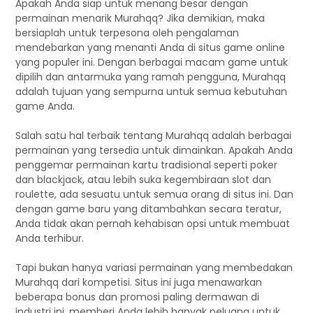
Apakah Anda siap untuk menang besar dengan
permainan menarik Murahqq? Jika demikian, maka
bersiaplah untuk terpesona oleh pengalaman
mendebarkan yang menanti Anda di situs game online
yang populer ini. Dengan berbagai macam game untuk
dipilih dan antarmuka yang ramah pengguna, Murahqq
adalah tujuan yang sempurna untuk semua kebutuhan
game Anda.
Salah satu hal terbaik tentang Murahqq adalah berbagai
permainan yang tersedia untuk dimainkan. Apakah Anda
penggemar permainan kartu tradisional seperti poker
dan blackjack, atau lebih suka kegembiraan slot dan
roulette, ada sesuatu untuk semua orang di situs ini. Dan
dengan game baru yang ditambahkan secara teratur,
Anda tidak akan pernah kehabisan opsi untuk membuat
Anda terhibur.
Tapi bukan hanya variasi permainan yang membedakan
Murahqq dari kompetisi. Situs ini juga menawarkan
beberapa bonus dan promosi paling dermawan di
industri ini, memberi Anda lebih banyak peluang untuk