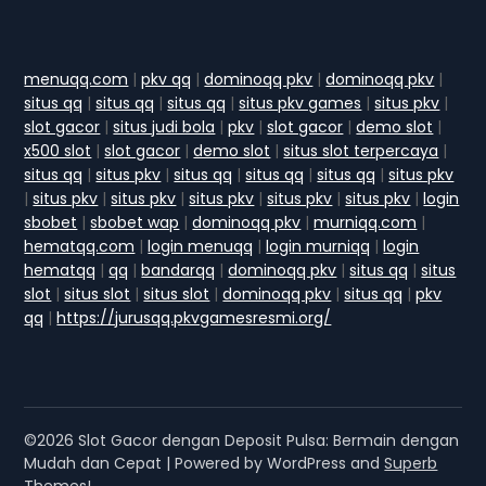
menuqq.com
|
pkv qq
|
dominoqq pkv
|
dominoqq pkv
|
situs qq
|
situs qq
|
situs qq
|
situs pkv games
|
situs pkv
|
slot gacor
|
situs judi bola
|
pkv
|
slot gacor
|
demo slot
|
x500 slot
|
slot gacor
|
demo slot
|
situs slot terpercaya
|
situs qq
|
situs pkv
|
situs qq
|
situs qq
|
situs qq
|
situs pkv
|
situs pkv
|
situs pkv
|
situs pkv
|
situs pkv
|
situs pkv
|
login
sbobet
|
sbobet wap
|
dominoqq pkv
|
murniqq.com
|
hematqq.com
|
login menuqq
|
login murniqq
|
login
hematqq
|
qq
|
bandarqq
|
dominoqq pkv
|
situs qq
|
situs
slot
|
situs slot
|
situs slot
|
dominoqq pkv
|
situs qq
|
pkv
qq
|
https://jurusqq.pkvgamesresmi.org/
©2026 Slot Gacor dengan Deposit Pulsa: Bermain dengan
Mudah dan Cepat
| Powered by WordPress and
Superb