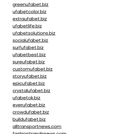
greenufabet.biz
ufabetcolor.biz
extraufabet.biz
ufabetlife.biz
ufabetsolutions.biz
socialufabet.biz
surfufabet.biz
ufabetbest.biz
sureufabet.biz
customufabet.biz
storyufabet.biz
epicufabet.biz
crystalufabet.biz
ufabetok.biz
everufabet.biz
crowdufabet.biz
buildufabet.biz
alltransportnews.com
fashiontrandsnews.com