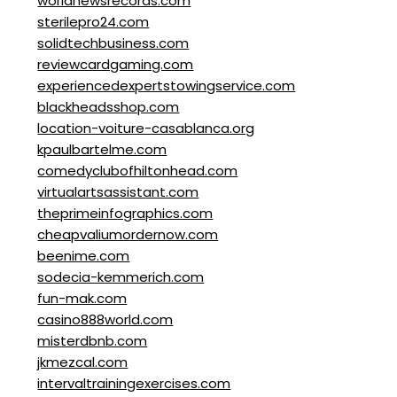
worldnewsrecords.com
sterilepro24.com
solidtechbusiness.com
reviewcardgaming.com
experiencedexpertstowingservice.com
blackheadsshop.com
location-voiture-casablanca.org
kpaulbartelme.com
comedyclubofhiltonhead.com
virtualartsassistant.com
theprimeinfographics.com
cheapvaliumordernow.com
beenime.com
sodecia-kemmerich.com
fun-mak.com
casino888world.com
misterdbnb.com
jkmezcal.com
intervaltrainingexercises.com