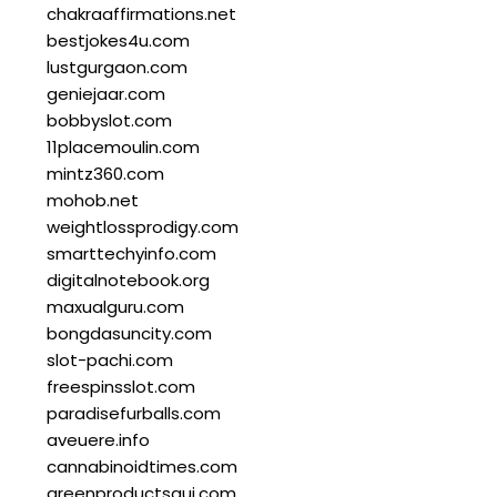
chakraaffirmations.net
bestjokes4u.com
lustgurgaon.com
geniejaar.com
bobbyslot.com
11placemoulin.com
mintz360.com
mohob.net
weightlossprodigy.com
smarttechyinfo.com
digitalnotebook.org
maxualguru.com
bongdasuncity.com
slot-pachi.com
freespinsslot.com
paradisefurballs.com
aveuere.info
cannabinoidtimes.com
greenproductsgui.com