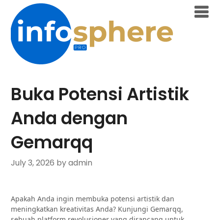
Skip
to
content
Buka Potensi Artistik
Anda dengan
Gemarqq
July 3, 2026
by admin
Apakah Anda ingin membuka potensi artistik dan
meningkatkan kreativitas Anda? Kunjungi Gemarqq,
sebuah platform revolusioner yang dirancang untuk