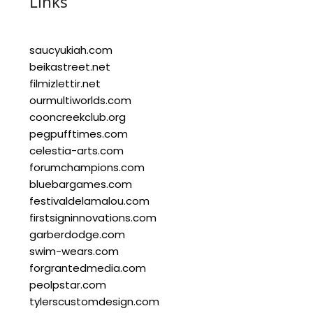
Links
saucyukiah.com
beikastreet.net
filmizlettir.net
ourmultiworlds.com
cooncreekclub.org
pegpufftimes.com
celestia-arts.com
forumchampions.com
bluebargames.com
festivaldelamalou.com
firstsigninnovations.com
garberdodge.com
swim-wears.com
forgrantedmedia.com
peolpstar.com
tylerscustomdesign.com