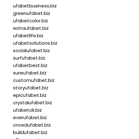
ufabetbusiness.biz
greenufabet.biz
ufabetcolor.biz
extraufabet.biz
ufabetlife.biz
ufabetsolutions.biz
socialufabet.biz
surfufabet.biz
ufabetbest.biz
sureufabet.biz
customufabet.biz
storyufabet.biz
epicufabet.biz
crystalufabet.biz
ufabetok.biz
everufabet.biz
crowdufabet.biz
buildufabet.biz