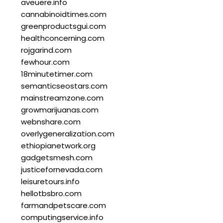
aveuere.info
cannabinoidtimes.com
greenproductsgui.com
healthconcerning.com
rojgarind.com
fewhour.com
18minutetimer.com
semanticseostars.com
mainstreamzone.com
growmarijuanas.com
webnshare.com
overlygeneralization.com
ethiopianetwork.org
gadgetsmesh.com
justicefornevada.com
leisuretours.info
hellotbsbro.com
farmandpetscare.com
computingservice.info