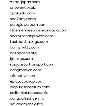
mrbetjapan.com
anewentity.biz
appkuala.com
seo7days.com
pureglowcream.com
bloemenbezorgenvandaag.com
secrettohairgrowth.com
tasteofthaitogo.com
bunnynkitty.com
bezopasnik.org
fjmnxga.com
saigonstartransport.com
bangmaxwin.com
infonetive.com
epictacoshop.com
biopuraskinserum.com
californiafinances.info
canadafinance.info
nevadamoney.info