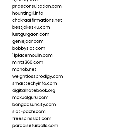
prideconsultation.com
hountinglil.info
chakraaffirmations.net
bestjokes4u.com
lustgurgaon.com
geniejaar.com
bobbyslot.com
11placemoulin.com
mintz360.com
mohob.net
weightlossprodigy.com
smarttechyinfo.com
digitalnotebook.org
maxualguru.com
bongdasuncity.com
slot-pachi.com
freespinsslot.com
paradisefurballs.com