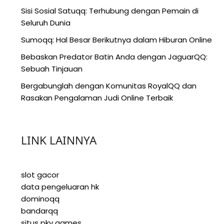
Sisi Sosial Satuqq: Terhubung dengan Pemain di
Seluruh Dunia
Sumoqq: Hal Besar Berikutnya dalam Hiburan Online
Bebaskan Predator Batin Anda dengan JaguarQQ:
Sebuah Tinjauan
Bergabunglah dengan Komunitas RoyalQQ dan
Rasakan Pengalaman Judi Online Terbaik
LINK LAINNYA
slot gacor
data pengeluaran hk
dominoqq
bandarqq
situs pkv games