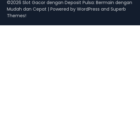
©2026 Slot Gacor dengan Deposit Pulsa: Bermain dengan
Mudah dan Cepat
| Powered by WordPress and
Superb
Themes!