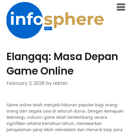
Skip
to
content
Elangqq: Masa Depan
Game Online
February 3, 2026
by admin
Game online telah menjadi hiburan populer bagi orang-
orang dari segala usia di seluruh dunia. Dengan kemajuan
teknologi, industri game telah berkembang secara
signifikan selama bertahun-tahun, menawarkan
pengalaman yang lebih mendalam dan menarik bagi para