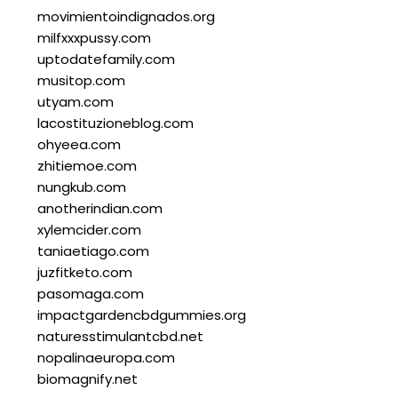
movimientoindignados.org
milfxxxpussy.com
uptodatefamily.com
musitop.com
utyam.com
lacostituzioneblog.com
ohyeea.com
zhitiemoe.com
nungkub.com
anotherindian.com
xylemcider.com
taniaetiago.com
juzfitketo.com
pasomaga.com
impactgardencbdgummies.org
naturesstimulantcbd.net
nopalinaeuropa.com
biomagnify.net