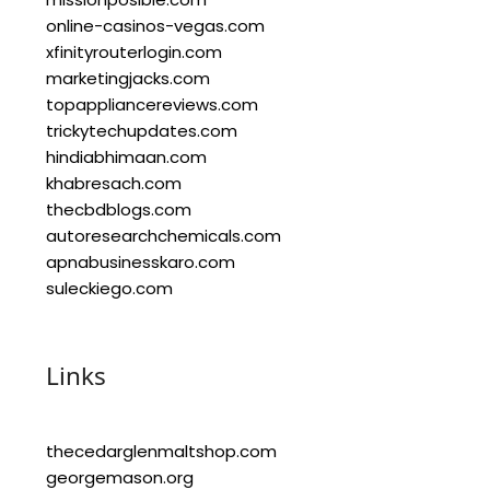
online-casinos-vegas.com
xfinityrouterlogin.com
marketingjacks.com
topappliancereviews.com
trickytechupdates.com
hindiabhimaan.com
khabresach.com
thecbdblogs.com
autoresearchchemicals.com
apnabusinesskaro.com
suleckiego.com
Links
thecedarglenmaltshop.com
georgemason.org