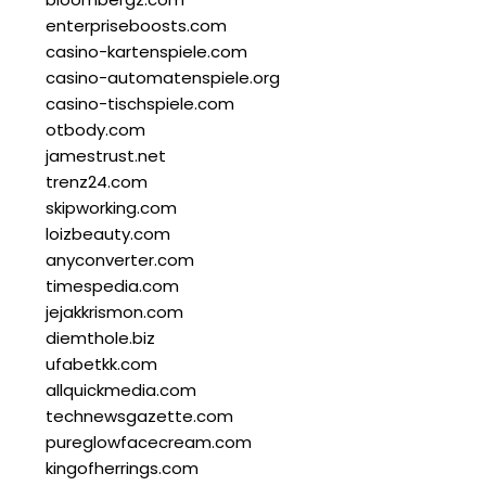
enterpriseboosts.com
casino-kartenspiele.com
casino-automatenspiele.org
casino-tischspiele.com
otbody.com
jamestrust.net
trenz24.com
skipworking.com
loizbeauty.com
anyconverter.com
timespedia.com
jejakkrismon.com
diemthole.biz
ufabetkk.com
allquickmedia.com
technewsgazette.com
pureglowfacecream.com
kingofherrings.com