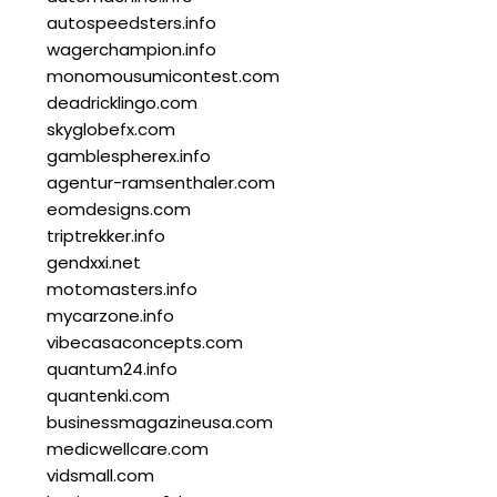
autospeedsters.info
wagerchampion.info
monomousumicontest.com
deadricklingo.com
skyglobefx.com
gamblespherex.info
agentur-ramsenthaler.com
eomdesigns.com
triptrekker.info
gendxxi.net
motomasters.info
mycarzone.info
vibecasaconcepts.com
quantum24.info
quantenki.com
businessmagazineusa.com
medicwellcare.com
vidsmall.com