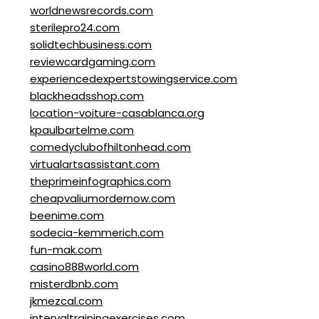
worldnewsrecords.com
sterilepro24.com
solidtechbusiness.com
reviewcardgaming.com
experiencedexpertstowingservice.com
blackheadsshop.com
location-voiture-casablanca.org
kpaulbartelme.com
comedyclubofhiltonhead.com
virtualartsassistant.com
theprimeinfographics.com
cheapvaliumordernow.com
beenime.com
sodecia-kemmerich.com
fun-mak.com
casino888world.com
misterdbnb.com
jkmezcal.com
intervaltrainingexercises.com