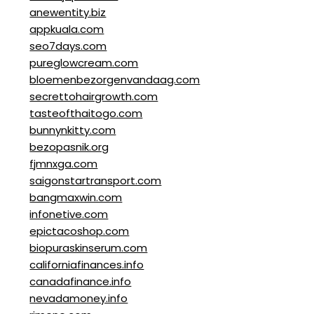
anewentity.biz
appkuala.com
seo7days.com
pureglowcream.com
bloemenbezorgenvandaag.com
secrettohairgrowth.com
tasteofthaitogo.com
bunnynkitty.com
bezopasnik.org
fjmnxga.com
saigonstartransport.com
bangmaxwin.com
infonetive.com
epictacoshop.com
biopuraskinserum.com
californiafinances.info
canadafinance.info
nevadamoney.info