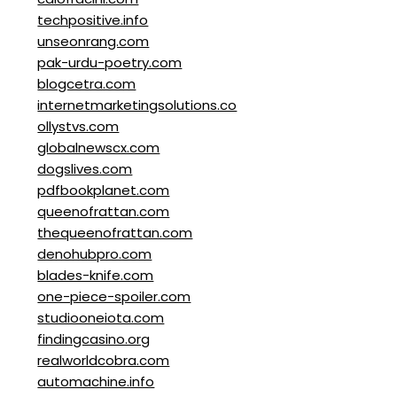
techpositive.info
unseonrang.com
pak-urdu-poetry.com
blogcetra.com
internetmarketingsolutions.co
ollystvs.com
globalnewscx.com
dogslives.com
pdfbookplanet.com
queenofrattan.com
thequeenofrattan.com
denohubpro.com
blades-knife.com
one-piece-spoiler.com
studiooneiota.com
findingcasino.org
realworldcobra.com
automachine.info