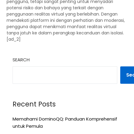
pengguna, tetapi sangat penting untuk menyadari
potensi risiko dan bahaya yang terkait dengan
penggunaan realitas virtual yang berlebihan. Dengan
mendekati platform ini dengan perhatian dan moderasi,
pengguna dapat menikmati manfaat realitas virtual
tanpa jatuh ke dalam perangkap kecanduan dan isolasi.
[ad_2]
SEARCH
Se
Recent Posts
Memahami DominoQQ: Panduan Komprehensif
untuk Pemula