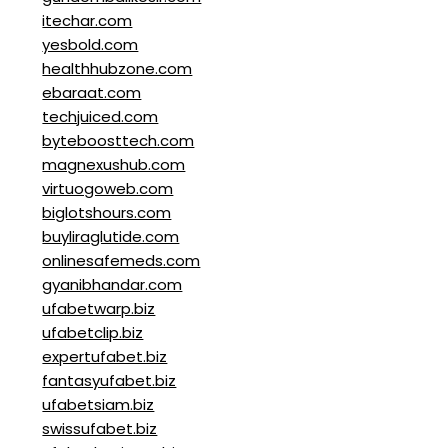
itechar.com
yesbold.com
healthhubzone.com
ebaraat.com
techjuiced.com
byteboosttech.com
magnexushub.com
virtuogoweb.com
biglotshours.com
buyliraglutide.com
onlinesafemeds.com
gyanibhandar.com
ufabetwarp.biz
ufabetclip.biz
expertufabet.biz
fantasyufabet.biz
ufabetsiam.biz
swissufabet.biz