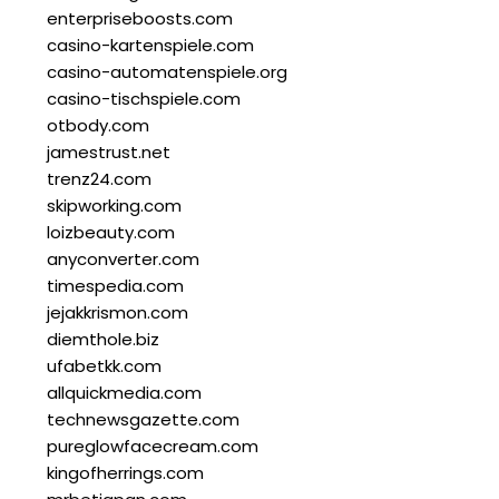
enterpriseboosts.com
casino-kartenspiele.com
casino-automatenspiele.org
casino-tischspiele.com
otbody.com
jamestrust.net
trenz24.com
skipworking.com
loizbeauty.com
anyconverter.com
timespedia.com
jejakkrismon.com
diemthole.biz
ufabetkk.com
allquickmedia.com
technewsgazette.com
pureglowfacecream.com
kingofherrings.com