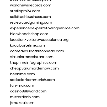
worldnewsrecords.com
sterilepro24.com
solidtechbusiness.com
reviewcardgaming.com
experiencedexpertstowingservice.com
blackheadsshop.com
location-voiture-casablanca.org
kpaulbartelme.com
comedyclubofhiltonhead.com
virtualartsassistant.com
theprimeinfographics.com
cheapvaliumordernow.com
beenime.com
sodecia-kemmerich.com
fun-mak.com
casino888world.com
misterdbnb.com
jkmezcal.com