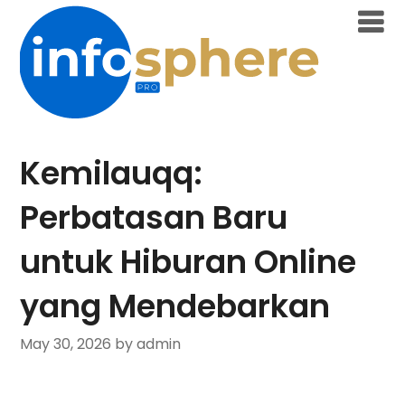
Skip
to
content
Kemilauqq:
Perbatasan Baru
untuk Hiburan Online
yang Mendebarkan
May 30, 2026
by admin