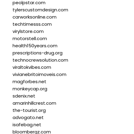
peolpstar.com
tylerscustomdesign.com
carworksonline.com
techtimesss.com
virylstore.com
motorstell.com
health150years.com
prescriptions-drug.org
technocrewsolution.com
viraltokvibes.com
vivianebritoimoveis.com
magforbes.net
monkeycap.org
sdenix.net
amarinhillcrest.com
the-tourist.org
advogato.net
isafebag.net
bloombergz.com