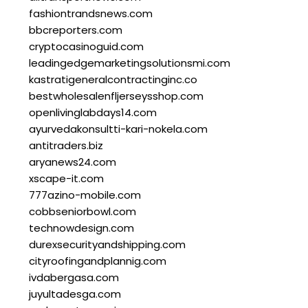
fashiontrandsnews.com
bbcreporters.com
cryptocasinoguid.com
leadingedgemarketingsolutionsmi.com
kastratigeneralcontractinginc.co
bestwholesalenfljerseysshop.com
openlivinglabdays14.com
ayurvedakonsultti-kari-nokela.com
antitraders.biz
aryanews24.com
xscape-it.com
777azino-mobile.com
cobbseniorbowl.com
technowdesign.com
durexsecurityandshipping.com
cityroofingandplannig.com
ivdabergasa.com
juyultadesga.com