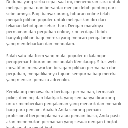
Di dunia yang serba cepat saat ini, menemukan cara untuk
melepas penat dan bersantai menjadi lebih penting dari
sebelumnya. Bagi banyak orang, hiburan online telah
menjadi pilihan populer untuk melepaskan diri dari
tekanan kehidupan sehari-hari. Dengan maraknya
permainan dan perjudian online, kini terdapat lebih
banyak pilihan bagi mereka yang mencari pengalaman
yang mendebarkan dan mendalam.
Salah satu platform yang mulai populer di kalangan
penggemar hiburan online adalah Kemilauqq. Situs web
inovatif ini menawarkan beragam pilihan permainan dan
perjudian, menjadikannya tujuan sempurna bagi mereka
yang mencari pemacu adrenalin.
Kemilauqq menawarkan berbagai permainan, termasuk
poker, domino, dan blackjack, yang semuanya dirancang
untuk memberikan pengalaman yang menarik dan menarik
bagi para pemain. Apakah Anda seorang pemain
profesional berpengalaman atau pemain biasa, Anda pasti
akan menemukan permainan yang sesuai dengan tingkat
keahlian dan minat Anda.