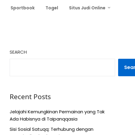
Sportbook
Togel
Situs Judi Online
SEARCH
Sea
Recent Posts
Jelajahi Kemungkinan Permainan yang Tak
Ada Habisnya di Taipanqqasia
Sisi Sosial Satuqq: Terhubung dengan