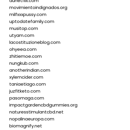
dunetflix.com
movimientoindignados.org
milfxxxpussy.com
uptodatefamily.com
musitop.com
utyam.com
lacostituzioneblog.com
ohyeea.com
zhitiemoe.com
nungkub.com
anotherindian.com
xylemcider.com
taniaetiago.com
juzfitketo.com
pasomaga.com
impactgardencbdgummies.org
naturesstimulantcbd.net
nopalinaeuropa.com
biomagnify.net