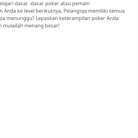
ajari dasar -dasar poker atau pemain
nda ke level berikutnya, Pelangiqq memiliki semua
gapa menunggu? Lepaskan keterampilan poker Anda
an mulailah menang besar!