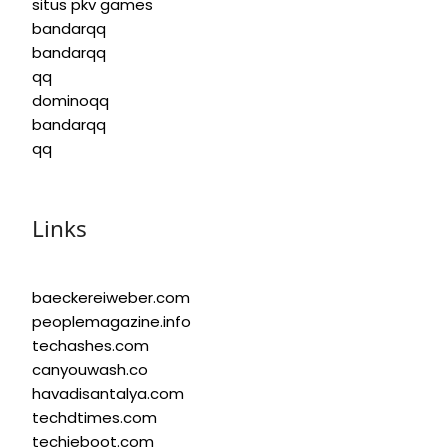
situs pkv games
bandarqq
bandarqq
qq
dominoqq
bandarqq
qq
Links
baeckereiweber.com
peoplemagazine.info
techashes.com
canyouwash.co
havadisantalya.com
techdtimes.com
techieboot.com