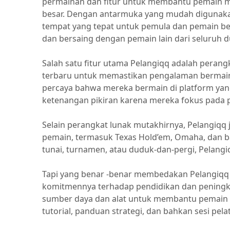
permainan dan fitur untuk membantu pemain 
besar. Dengan antarmuka yang mudah digunakan
tempat yang tepat untuk pemula dan pemain 
dan bersaing dengan pemain lain dari seluruh d
Salah satu fitur utama Pelangiqq adalah peran
terbaru untuk memastikan pengalaman bermain 
percaya bahwa mereka bermain di platform yan
ketenangan pikiran karena mereka fokus pada
Selain perangkat lunak mutakhirnya, Pelangiqq
pemain, termasuk Texas Hold’em, Omaha, dan b
tunai, turnamen, atau duduk-dan-pergi, Pelang
Tapi yang benar -benar membedakan Pelangiqq d
komitmennya terhadap pendidikan dan peningk
sumber daya dan alat untuk membantu pemain
tutorial, panduan strategi, dan bahkan sesi p