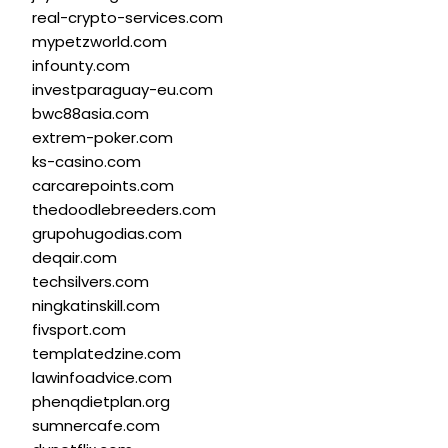
real-crypto-services.com
mypetzworld.com
infounty.com
investparaguay-eu.com
bwc88asia.com
extrem-poker.com
ks-casino.com
carcarepoints.com
thedoodlebreeders.com
grupohugodias.com
deqair.com
techsilvers.com
ningkatinskill.com
fivsport.com
templatedzine.com
lawinfoadvice.com
phenqdietplan.org
sumnercafe.com