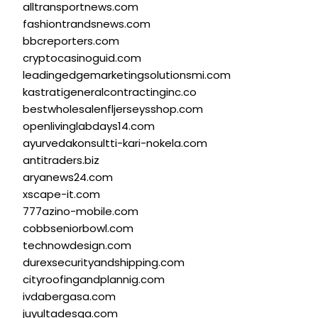
alltransportnews.com
fashiontrandsnews.com
bbcreporters.com
cryptocasinoguid.com
leadingedgemarketingsolutionsmi.com
kastratigeneralcontractinginc.co
bestwholesalenfljerseysshop.com
openlivinglabdays14.com
ayurvedakonsultti-kari-nokela.com
antitraders.biz
aryanews24.com
xscape-it.com
777azino-mobile.com
cobbseniorbowl.com
technowdesign.com
durexsecurityandshipping.com
cityroofingandplannig.com
ivdabergasa.com
juyultadesga.com