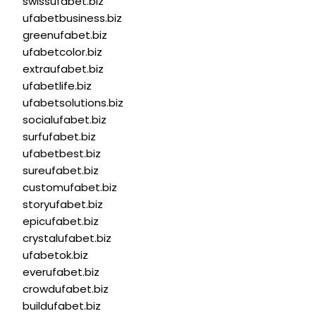
swissufabet.biz
ufabetbusiness.biz
greenufabet.biz
ufabetcolor.biz
extraufabet.biz
ufabetlife.biz
ufabetsolutions.biz
socialufabet.biz
surfufabet.biz
ufabetbest.biz
sureufabet.biz
customufabet.biz
storyufabet.biz
epicufabet.biz
crystalufabet.biz
ufabetok.biz
everufabet.biz
crowdufabet.biz
buildufabet.biz