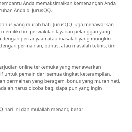
pat membantu Anda memaksimalkan kemenangan Anda
uhan Anda di JurusQQ.
bonus yang murah hati, JurusQQ juga menawarkan
i memiliki tim perwakilan layanan pelanggan yang
tu dengan pertanyaan atau masalah yang mungkin
dengan permainan, bonus, atau masalah teknis, tim
.
perjudian online terkemuka yang menawarkan
 untuk pemain dari semua tingkat keterampilan.
an permainan yang beragam, bonus yang murah hati,
alah harus dicoba bagi siapa pun yang ingin
Q hari ini dan mulailah menang besar!