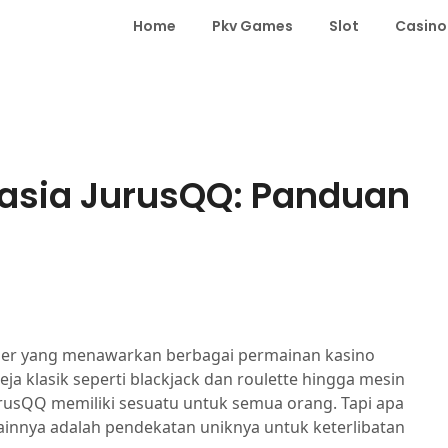
Home
Pkv Games
Slot
Casino
asia JurusQQ: Panduan
uler yang menawarkan berbagai permainan kasino
ja klasik seperti blackjack dan roulette hingga mesin
rusQQ memiliki sesuatu untuk semua orang. Tapi apa
innya adalah pendekatan uniknya untuk keterlibatan