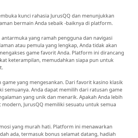
embuka kunci rahasia JurusQQ dan menunjukkan
an bermain Anda sebaik -baiknya di platform.
n antarmuka yang ramah pengguna dan navigasi
alaman atau pemula yang lengkap, Anda tidak akan
 mengakses game favorit Anda. Platform ini dirancang
ngkat keterampilan, memudahkan siapa pun untuk
t.
n game yang mengesankan. Dari favorit kasino klasik
iki semuanya. Anda dapat memilih dari ratusan game
galaman yang unik dan menarik. Apakah Anda lebih
ot modern, JurusQQ memiliki sesuatu untuk semua
omosi yang murah hati. Platform ini menawarkan
dah ada, termasuk bonus selamat datang, hadiah