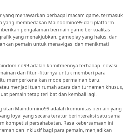
ler yang menawarkan berbagai macam game, termasuk
Apa yang membedakan Maindomino99 dari platform
emberikan pengalaman bermain game berkualitas
 grafik yang menakjubkan, gameplay yang halus, dan
hkan pemain untuk menavigasi dan menikmati
 Maindomino99 adalah komitmennya terhadap inovasi
rmainan dan fitur -fiturnya untuk memberi para
 itu memperkenalkan mode permainan baru,
atau menjadi tuan rumah acara dan turnamen khusus,
t pemain tetap terlibat dan kembali lagi.
bangkitan Maindomino99 adalah komunitas pemain yang
ang loyal yang secara teratur berinteraksi satu sama
alam kompetisi persahabatan. Rasa kebersamaan ini
amah dan inklusif bagi para pemain, menjadikan