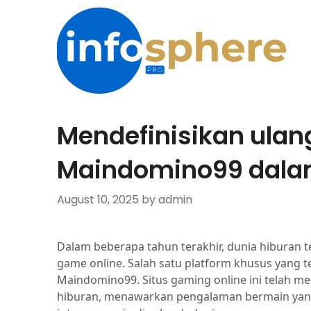
Skip
to
content
Mendefinisikan ulan
Maindomino99 dala
August 10, 2025
by admin
Dalam beberapa tahun terakhir, dunia hiburan
game online. Salah satu platform khusus yang 
Maindomino99. Situs gaming online ini telah me
hiburan, menawarkan pengalaman bermain yang