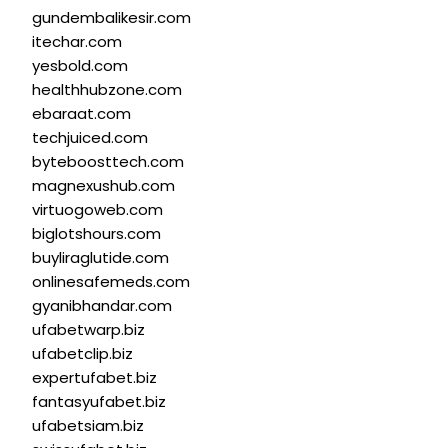
gundembalikesir.com
itechar.com
yesbold.com
healthhubzone.com
ebaraat.com
techjuiced.com
byteboosttech.com
magnexushub.com
virtuogoweb.com
biglotshours.com
buyliraglutide.com
onlinesafemeds.com
gyanibhandar.com
ufabetwarp.biz
ufabetclip.biz
expertufabet.biz
fantasyufabet.biz
ufabetsiam.biz