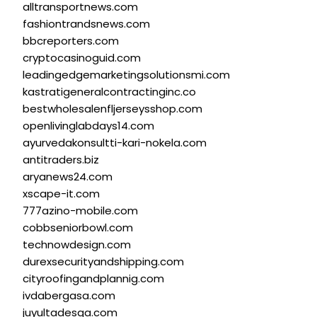
alltransportnews.com
fashiontrandsnews.com
bbcreporters.com
cryptocasinoguid.com
leadingedgemarketingsolutionsmi.com
kastratigeneralcontractinginc.co
bestwholesalenfljerseysshop.com
openlivinglabdays14.com
ayurvedakonsultti-kari-nokela.com
antitraders.biz
aryanews24.com
xscape-it.com
777azino-mobile.com
cobbseniorbowl.com
technowdesign.com
durexsecurityandshipping.com
cityroofingandplannig.com
ivdabergasa.com
juyultadesga.com