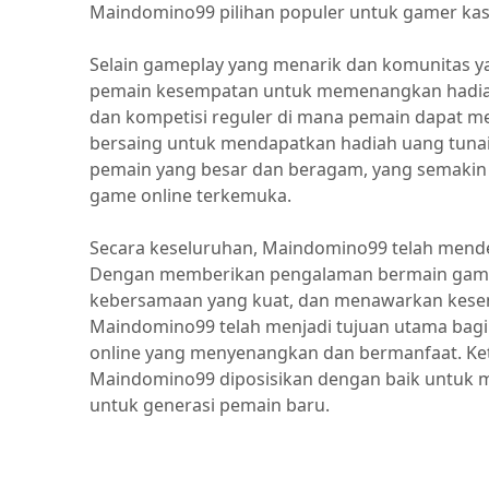
Maindomino99 pilihan populer untuk gamer kas
Selain gameplay yang menarik dan komunitas
pemain kesempatan untuk memenangkan hadiah 
dan kompetisi reguler di mana pemain dapat m
bersaing untuk mendapatkan hadiah uang tunai.
pemain yang besar dan beragam, yang semakin
game online terkemuka.
Secara keseluruhan, Maindomino99 telah mendef
Dengan memberikan pengalaman bermain game 
kebersamaan yang kuat, dan menawarkan kese
Maindomino99 telah menjadi tujuan utama bag
online yang menyenangkan dan bermanfaat. Ket
Maindomino99 diposisikan dengan baik untuk 
untuk generasi pemain baru.