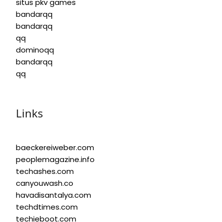
situs pkv games
bandarqq
bandarqq
qq
dominoqq
bandarqq
qq
Links
baeckereiweber.com
peoplemagazine.info
techashes.com
canyouwash.co
havadisantalya.com
techdtimes.com
techieboot.com