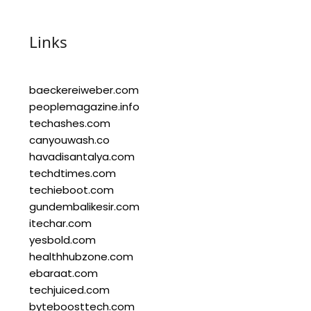
Links
baeckereiweber.com
peoplemagazine.info
techashes.com
canyouwash.co
havadisantalya.com
techdtimes.com
techieboot.com
gundembalikesir.com
itechar.com
yesbold.com
healthhubzone.com
ebaraat.com
techjuiced.com
byteboosttech.com