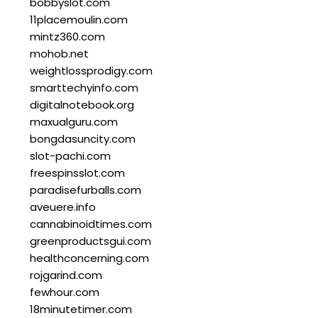
bobbyslot.com
11placemoulin.com
mintz360.com
mohob.net
weightlossprodigy.com
smarttechyinfo.com
digitalnotebook.org
maxualguru.com
bongdasuncity.com
slot-pachi.com
freespinsslot.com
paradisefurballs.com
aveuere.info
cannabinoidtimes.com
greenproductsgui.com
healthconcerning.com
rojgarind.com
fewhour.com
18minutetimer.com