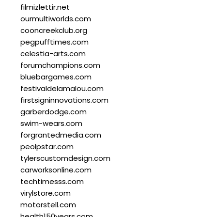
filmizlettir.net
ourmultiworlds.com
cooncreekclub.org
pegpufftimes.com
celestia-arts.com
forumchampions.com
bluebargames.com
festivaldelamalou.com
firstsigninnovations.com
garberdodge.com
swim-wears.com
forgrantedmedia.com
peolpstar.com
tylerscustomdesign.com
carworksonline.com
techtimesss.com
virylstore.com
motorstell.com
health150years.com