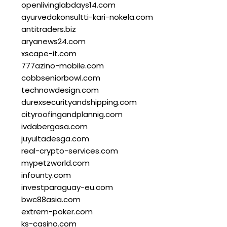
openlivinglabdays14.com
ayurvedakonsultti-kari-nokela.com
antitraders.biz
aryanews24.com
xscape-it.com
777azino-mobile.com
cobbseniorbowl.com
technowdesign.com
durexsecurityandshipping.com
cityroofingandplannig.com
ivdabergasa.com
juyultadesga.com
real-crypto-services.com
mypetzworld.com
infounty.com
investparaguay-eu.com
bwc88asia.com
extrem-poker.com
ks-casino.com