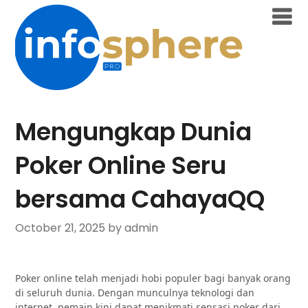
Skip
to
content
Mengungkap Dunia
Poker Online Seru
bersama CahayaQQ
October 21, 2025
by admin
Poker online telah menjadi hobi populer bagi banyak orang
di seluruh dunia. Dengan munculnya teknologi dan
internet, pemain kini dapat menikmati sensasi poker dari