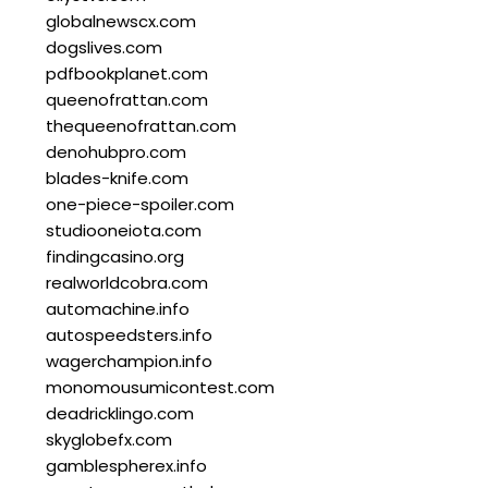
globalnewscx.com
dogslives.com
pdfbookplanet.com
queenofrattan.com
thequeenofrattan.com
denohubpro.com
blades-knife.com
one-piece-spoiler.com
studiooneiota.com
findingcasino.org
realworldcobra.com
automachine.info
autospeedsters.info
wagerchampion.info
monomousumicontest.com
deadricklingo.com
skyglobefx.com
gamblespherex.info