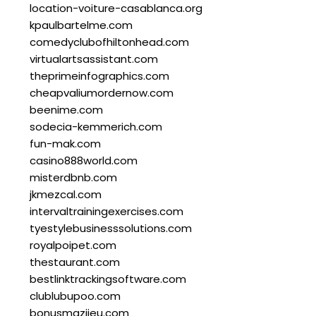
location-voiture-casablanca.org
kpaulbartelme.com
comedyclubofhiltonhead.com
virtualartsassistant.com
theprimeinfographics.com
cheapvaliumordernow.com
beenime.com
sodecia-kemmerich.com
fun-mak.com
casino888world.com
misterdbnb.com
jkmezcal.com
intervaltrainingexercises.com
tyestylebusinesssolutions.com
royalpoipet.com
thestaurant.com
bestlinktrackingsoftware.com
clublubupoo.com
bonusmazijeu.com