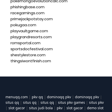
pokemongoevolutioncalc.com
phishingbase.com
racegamings.com
primejackpotstay.com
pokugaa.com
playvaultgame.com
playgrandresorts.com
romsportal.com
sportsdocfestival.com
shestylestore.com
thingsiwontfinish.com
menuqq.com
|
pkv qq
|
dominoqq pkv
|
dominoqq pkv
|
situs qq
|
situs qq
|
situs qq
|
situs pkv games
|
situs pkv
|
slot gacor
|
situs judi bola
|
pkv
|
slot gacor
|
demo slot