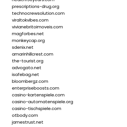
prescriptions-drug.org
technocrewsolution.com
viraltokvibes.com
vivianebritoimoveis.com
magforbes.net
monkeycap.org
sdenix.net
amarinhillcrest.com
the-tourist.org
advogato.net
isafebag.net
bloombergz.com
enterpriseboosts.com
casino-kartenspiele.com
casino-automatenspiele.org
casino-tischspiele.com
otbody.com
jamestrust.net