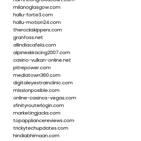
milanoglasgow.com
hallu-forte3.com
hallu-motion24.com
therockskippers.com
granfoss.net
allindiacafela.com
alpineskiracing2007.com
casino-vulkan-online.net
pitrepower.com
mediatown360.com
digitaleyestrainclinic.com
missionposible.com
online-casinos-vegas.com
xfinityrouterlogin.com
marketingjacks.com
topappliancereviews.com
trickytechupdates.com
hindiabhimaan.com