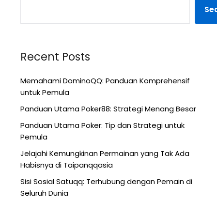
Se
Recent Posts
Memahami DominoQQ: Panduan Komprehensif
untuk Pemula
Panduan Utama Poker88: Strategi Menang Besar
Panduan Utama Poker: Tip dan Strategi untuk
Pemula
Jelajahi Kemungkinan Permainan yang Tak Ada
Habisnya di Taipanqqasia
Sisi Sosial Satuqq: Terhubung dengan Pemain di
Seluruh Dunia