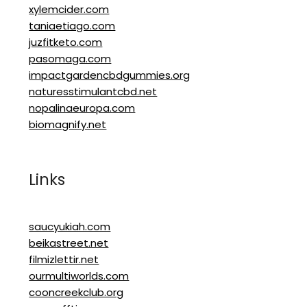
xylemcider.com
taniaetiago.com
juzfitketo.com
pasomaga.com
impactgardencbdgummies.org
naturesstimulantcbd.net
nopalinaeuropa.com
biomagnify.net
Links
saucyukiah.com
beikastreet.net
filmizlettir.net
ourmultiworlds.com
cooncreekclub.org