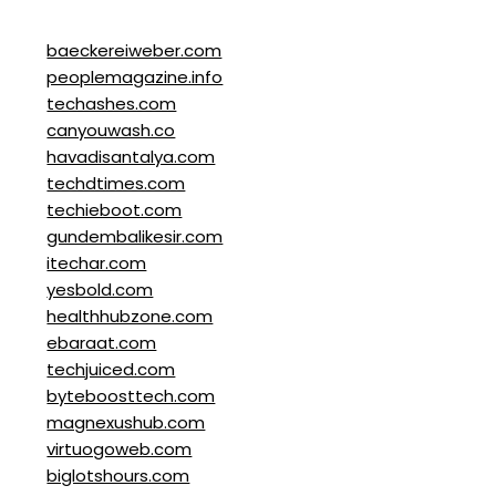
baeckereiweber.com
peoplemagazine.info
techashes.com
canyouwash.co
havadisantalya.com
techdtimes.com
techieboot.com
gundembalikesir.com
itechar.com
yesbold.com
healthhubzone.com
ebaraat.com
techjuiced.com
byteboosttech.com
magnexushub.com
virtuogoweb.com
biglotshours.com