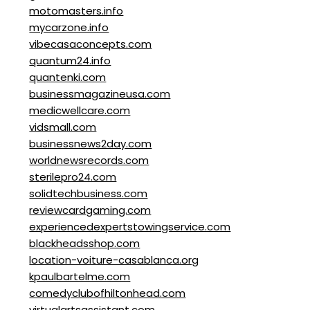
motomasters.info
mycarzone.info
vibecasaconcepts.com
quantum24.info
quantenki.com
businessmagazineusa.com
medicwellcare.com
vidsmall.com
businessnews2day.com
worldnewsrecords.com
sterilepro24.com
solidtechbusiness.com
reviewcardgaming.com
experiencedexpertstowingservice.com
blackheadsshop.com
location-voiture-casablanca.org
kpaulbartelme.com
comedyclubofhiltonhead.com
virtualartsassistant.com