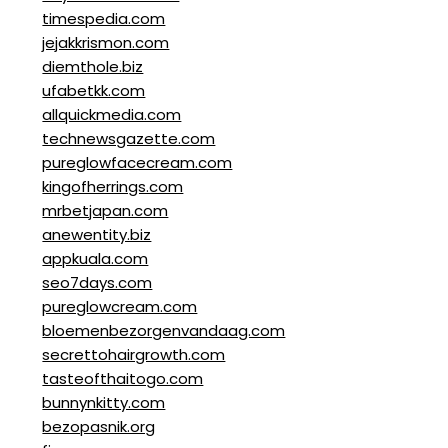
timespedia.com
jejakkrismon.com
diemthole.biz
ufabetkk.com
allquickmedia.com
technewsgazette.com
pureglowfacecream.com
kingofherrings.com
mrbetjapan.com
anewentity.biz
appkuala.com
seo7days.com
pureglowcream.com
bloemenbezorgenvandaag.com
secrettohairgrowth.com
tasteofthaitogo.com
bunnynkitty.com
bezopasnik.org