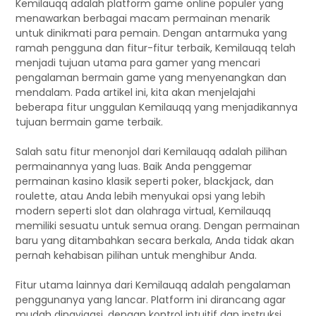
Kemilauqq adalah platform game online populer yang
menawarkan berbagai macam permainan menarik
untuk dinikmati para pemain. Dengan antarmuka yang
ramah pengguna dan fitur-fitur terbaik, Kemilauqq telah
menjadi tujuan utama para gamer yang mencari
pengalaman bermain game yang menyenangkan dan
mendalam. Pada artikel ini, kita akan menjelajahi
beberapa fitur unggulan Kemilauqq yang menjadikannya
tujuan bermain game terbaik.
Salah satu fitur menonjol dari Kemilauqq adalah pilihan
permainannya yang luas. Baik Anda penggemar
permainan kasino klasik seperti poker, blackjack, dan
roulette, atau Anda lebih menyukai opsi yang lebih
modern seperti slot dan olahraga virtual, Kemilauqq
memiliki sesuatu untuk semua orang. Dengan permainan
baru yang ditambahkan secara berkala, Anda tidak akan
pernah kehabisan pilihan untuk menghibur Anda.
Fitur utama lainnya dari Kemilauqq adalah pengalaman
penggunanya yang lancar. Platform ini dirancang agar
mudah dinavigasi, dengan kontrol intuitif dan instruksi