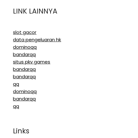
LINK LAINNYA
slot gacor
data pengeluaran hk
dominoqq
bandarqq
situs pkv games
bandarqq
bandarqq
qq
dominoqq
bandarqq
qq
Links