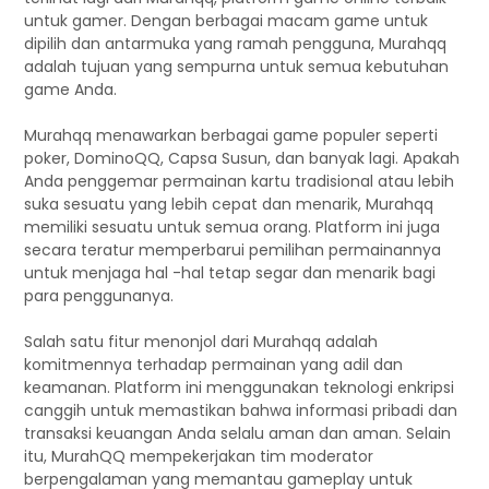
untuk gamer. Dengan berbagai macam game untuk
dipilih dan antarmuka yang ramah pengguna, Murahqq
adalah tujuan yang sempurna untuk semua kebutuhan
game Anda.
Murahqq menawarkan berbagai game populer seperti
poker, DominoQQ, Capsa Susun, dan banyak lagi. Apakah
Anda penggemar permainan kartu tradisional atau lebih
suka sesuatu yang lebih cepat dan menarik, Murahqq
memiliki sesuatu untuk semua orang. Platform ini juga
secara teratur memperbarui pemilihan permainannya
untuk menjaga hal -hal tetap segar dan menarik bagi
para penggunanya.
Salah satu fitur menonjol dari Murahqq adalah
komitmennya terhadap permainan yang adil dan
keamanan. Platform ini menggunakan teknologi enkripsi
canggih untuk memastikan bahwa informasi pribadi dan
transaksi keuangan Anda selalu aman dan aman. Selain
itu, MurahQQ mempekerjakan tim moderator
berpengalaman yang memantau gameplay untuk