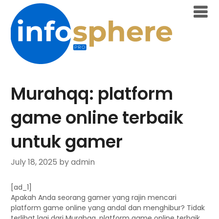
Skip
to
content
Murahqq: platform
game online terbaik
untuk gamer
July 18, 2025
by admin
[ad_1]
Apakah Anda seorang gamer yang rajin mencari
platform game online yang andal dan menghibur? Tidak
terlihat lagi dari Murahqq, platform game online terbaik