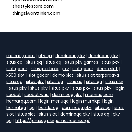
shestylestore.com
thingsiwontfinish.com
menuqq.com
|
pkv qq
|
dominoqq pkv
|
dominoqq pkv
|
situs qq
|
situs qq
|
situs qq
|
situs pkv games
|
situs pkv
|
slot gacor
|
situs judi bola
|
pkv
|
slot gacor
|
demo slot
|
x500 slot
|
slot gacor
|
demo slot
|
situs slot terpercaya
|
situs qq
|
situs pkv
|
situs qq
|
situs qq
|
situs qq
|
situs pkv
|
situs pkv
|
situs pkv
|
situs pkv
|
situs pkv
|
situs pkv
|
login
sbobet
|
sbobet wap
|
dominoqq pkv
|
murniqq.com
|
hematqq.com
|
login menuqq
|
login murniqq
|
login
hematqq
|
qq
|
bandarqq
|
dominoqq pkv
|
situs qq
|
situs
slot
|
situs slot
|
situs slot
|
dominoqq pkv
|
situs qq
|
pkv
qq
|
https://jurusqq.pkvgamesresmi.org/