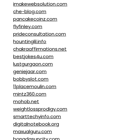
imakewebsolution.com
che-blog.com
pancakecoinz.com
flyfinley.com
prideconsultation.com
hountinglil.info
chakraaffirmations.net
bestjokes4u.com
lustgurgaon.com
geniejaar.com
bobbyslot.com
11placemoulin.com
mintz360.com
mohob.net
weightlossprodigy.com
smarttechyinfo.com
digitalnotebook.org
maxualguru.com
bongdasuncity.com