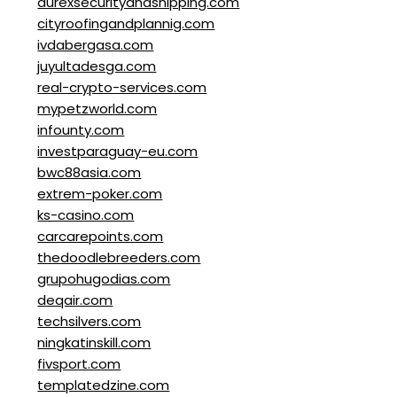
durexsecurityandshipping.com
cityroofingandplannig.com
ivdabergasa.com
juyultadesga.com
real-crypto-services.com
mypetzworld.com
infounty.com
investparaguay-eu.com
bwc88asia.com
extrem-poker.com
ks-casino.com
carcarepoints.com
thedoodlebreeders.com
grupohugodias.com
deqair.com
techsilvers.com
ningkatinskill.com
fivsport.com
templatedzine.com