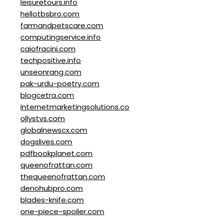
leisuretours.info
hellotbsbro.com
farmandpetscare.com
computingservice.info
caiofracini.com
techpositive.info
unseonrang.com
pak-urdu-poetry.com
blogcetra.com
internetmarketingsolutions.co
ollystvs.com
globalnewscx.com
dogslives.com
pdfbookplanet.com
queenofrattan.com
thequeenofrattan.com
denohubpro.com
blades-knife.com
one-piece-spoiler.com