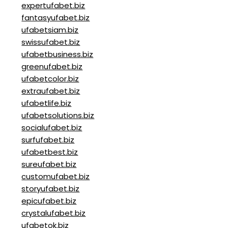
expertufabet.biz
fantasyufabet.biz
ufabetsiam.biz
swissufabet.biz
ufabetbusiness.biz
greenufabet.biz
ufabetcolor.biz
extraufabet.biz
ufabetlife.biz
ufabetsolutions.biz
socialufabet.biz
surfufabet.biz
ufabetbest.biz
sureufabet.biz
customufabet.biz
storyufabet.biz
epicufabet.biz
crystalufabet.biz
ufabetok.biz