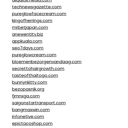
technewsgazette.com
pureglowfacecream.com
kingofherrings.com
mrbetjapan.com
anewentity.biz
appkuala.com
seo7days.com
pureglowcream.com
bloemenbezorgenvandaag.com
secrettohairgrowth.com
tasteofthaitogo.com
bunnynkitty.com
bezopasnik.org
fjmnxga.com
saigonstartransport.com
bangmaxwin.com
infonetive.com
epictacoshop.com