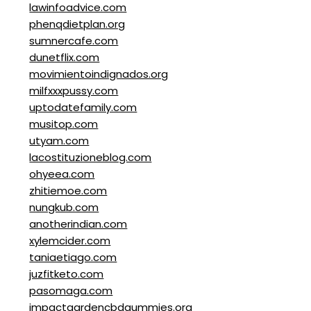
lawinfoadvice.com
phenqdietplan.org
sumnercafe.com
dunetflix.com
movimientoindignados.org
milfxxxpussy.com
uptodatefamily.com
musitop.com
utyam.com
lacostituzioneblog.com
ohyeea.com
zhitiemoe.com
nungkub.com
anotherindian.com
xylemcider.com
taniaetiago.com
juzfitketo.com
pasomaga.com
impactgardencbdgummies.org