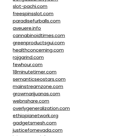
slot-pachi.com
freespinsslot.com
paradisefurballs.com
aveuere.info
cannabinoidtimes.com
greenproductsgui.com
healthconcerning.com
rojgarind.com
fewhour.com
18minutetimer.com
semanticseostars.com
mainstreamzone.com
growmarijuanas.com
webnshare.com
overlygeneralization.com
ethiopianetwork.org
gadgetsmesh.com
justicefornevada.com