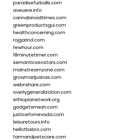
paradisefurballs.com
aveuere.info
cannabinoidtimes.com
greenproductsgui.com
healthconcerning.com
rojgarind.com
fewhour.com
18minutetimer.com
semanticseostars.com
mainstreamzone.com
growmarijuanas.com
webnshare.com
overlygeneralization.com
ethiopianetwork.org
gadgetsmesh.com
justicefornevada.com
leisuretours.info
hellotbsbro.com
farmandpetscare.com