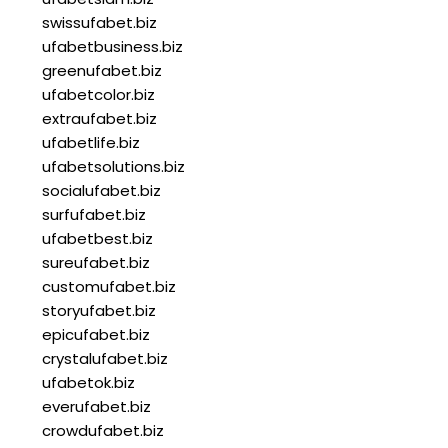
swissufabet.biz
ufabetbusiness.biz
greenufabet.biz
ufabetcolor.biz
extraufabet.biz
ufabetlife.biz
ufabetsolutions.biz
socialufabet.biz
surfufabet.biz
ufabetbest.biz
sureufabet.biz
customufabet.biz
storyufabet.biz
epicufabet.biz
crystalufabet.biz
ufabetok.biz
everufabet.biz
crowdufabet.biz