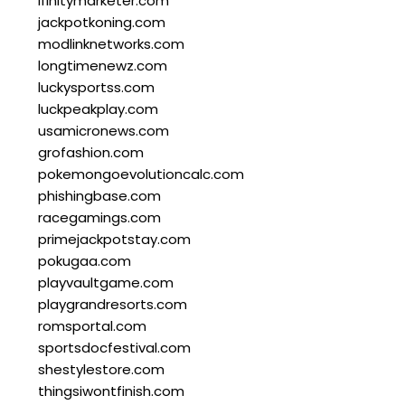
ifinitymarketer.com
jackpotkoning.com
modlinknetworks.com
longtimenewz.com
luckysportss.com
luckpeakplay.com
usamicronews.com
grofashion.com
pokemongoevolutioncalc.com
phishingbase.com
racegamings.com
primejackpotstay.com
pokugaa.com
playvaultgame.com
playgrandresorts.com
romsportal.com
sportsdocfestival.com
shestylestore.com
thingsiwontfinish.com