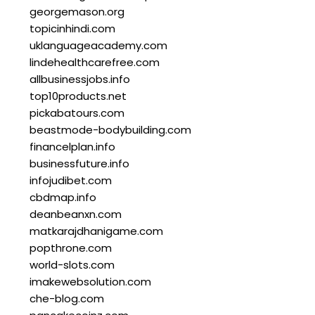
georgemason.org
topicinhindi.com
uklanguageacademy.com
lindehealthcarefree.com
allbusinessjobs.info
top10products.net
pickabatours.com
beastmode-bodybuilding.com
financelplan.info
businessfuture.info
infojudibet.com
cbdmap.info
deanbeanxn.com
matkarajdhanigame.com
popthrone.com
world-slots.com
imakewebsolution.com
che-blog.com