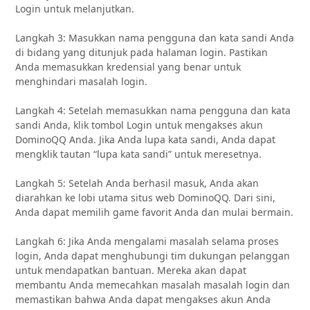
Login untuk melanjutkan.
Langkah 3: Masukkan nama pengguna dan kata sandi Anda
di bidang yang ditunjuk pada halaman login. Pastikan
Anda memasukkan kredensial yang benar untuk
menghindari masalah login.
Langkah 4: Setelah memasukkan nama pengguna dan kata
sandi Anda, klik tombol Login untuk mengakses akun
DominoQQ Anda. Jika Anda lupa kata sandi, Anda dapat
mengklik tautan “lupa kata sandi” untuk meresetnya.
Langkah 5: Setelah Anda berhasil masuk, Anda akan
diarahkan ke lobi utama situs web DominoQQ. Dari sini,
Anda dapat memilih game favorit Anda dan mulai bermain.
Langkah 6: Jika Anda mengalami masalah selama proses
login, Anda dapat menghubungi tim dukungan pelanggan
untuk mendapatkan bantuan. Mereka akan dapat
membantu Anda memecahkan masalah masalah login dan
memastikan bahwa Anda dapat mengakses akun Anda