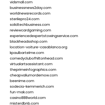
vidsmall.com
businessnews2day.com
worldnewsrecords.com
sterilepro24.com
solidtechbusiness.com
reviewcardgaming.com
experiencedexpertstowingservice.com
blackheadsshop.com
location-voiture-casablanca.org
kpaulbartelme.com
comedyclubofhiltonhead.com
virtualartsassistant.com
theprimeinfographics.com
cheapvaliumordernow.com
beenime.com
sodecia-kemmerich.com
fun-mak.com
casino888world.com
misterdbnb.com