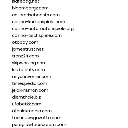
isafebag.net
bloombergz.com
enterpriseboosts.com
casino-kartenspiele.com
casino-automatenspiele.org
casino-tischspiele.com
otbody.com
jamestrust.net
trenz24.com
skipworking.com
loizbeauty.com
anyconverter.com
timespedia.com
jejakkrismon.com
diemthole.biz
ufabetkk.com
allquickmedia.com
technewsgazette.com
pureglowfacecream.com