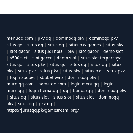
menuqq.com
|
pkv qq
|
dominoqq pkv
|
dominoqq pkv
|
situs qq
|
situs qq
|
situs qq
|
situs pkv games
|
situs pkv
|
slot gacor
|
situs judi bola
|
pkv
|
slot gacor
|
demo slot
|
x500 slot
|
slot gacor
|
demo slot
|
situs slot terpercaya
|
situs qq
|
situs pkv
|
situs qq
|
situs qq
|
situs qq
|
situs
pkv
|
situs pkv
|
situs pkv
|
situs pkv
|
situs pkv
|
situs pkv
|
login sbobet
|
sbobet wap
|
dominoqq pkv
|
murniqq.com
|
hematqq.com
|
login menuqq
|
login
murniqq
|
login hematqq
|
qq
|
bandarqq
|
dominoqq pkv
|
situs qq
|
situs slot
|
situs slot
|
situs slot
|
dominoqq
pkv
|
situs qq
|
pkv qq
|
https://jurusqq.pkvgamesresmi.org/