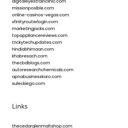
digitaleyestrainclinic.com
missionposible.com
online-casinos-vegas.com
xfinityrouterlogin.com
marketingjacks.com
topappliancereviews.com
trickytechupdates.com
hindiabhimaan.com
khabresach.com
thecbdblogs.com
autoresearchchemicals.com
apnabusinesskaro.com
suleckiego.com
Links
thecedarglenmaltshop.com