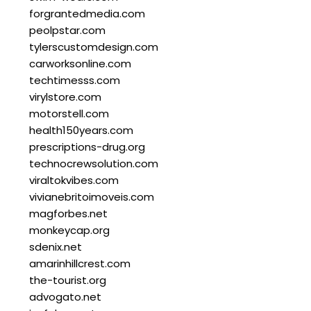
forgrantedmedia.com
peolpstar.com
tylerscustomdesign.com
carworksonline.com
techtimesss.com
virylstore.com
motorstell.com
health150years.com
prescriptions-drug.org
technocrewsolution.com
viraltokvibes.com
vivianebritoimoveis.com
magforbes.net
monkeycap.org
sdenix.net
amarinhillcrest.com
the-tourist.org
advogato.net