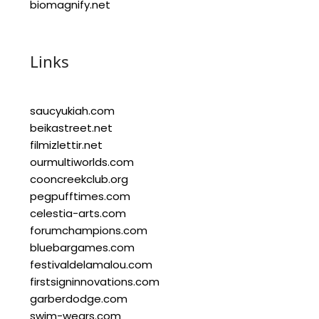
biomagnify.net
Links
saucyukiah.com
beikastreet.net
filmizlettir.net
ourmultiworlds.com
cooncreekclub.org
pegpufftimes.com
celestia-arts.com
forumchampions.com
bluebargames.com
festivaldelamalou.com
firstsigninnovations.com
garberdodge.com
swim-wears.com