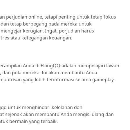
 perjudian online, tetapi penting untuk tetap fokus
iri dan tetap berpegang pada mereka untuk
mengejar kerugian. Ingat, perjudian harus
tres atau ketegangan keuangan.
terampilan Anda di ElangQQ adalah mempelajari lawan
, dan pola mereka. Ini akan membantu Anda
putusan yang lebih terinformasi selama gameplay.
ngqq untuk menghindari kelelahan dan
ahat sejenak akan membantu Anda mengisi ulang dan
uk bermain yang terbaik.