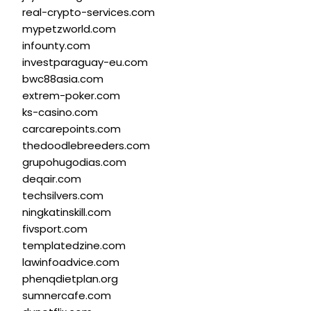
real-crypto-services.com
mypetzworld.com
infounty.com
investparaguay-eu.com
bwc88asia.com
extrem-poker.com
ks-casino.com
carcarepoints.com
thedoodlebreeders.com
grupohugodias.com
deqair.com
techsilvers.com
ningkatinskill.com
fivsport.com
templatedzine.com
lawinfoadvice.com
phenqdietplan.org
sumnercafe.com