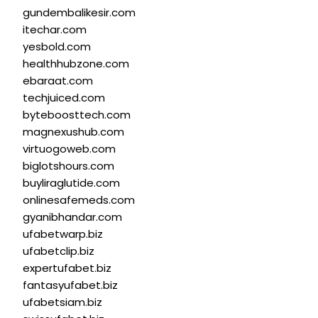
gundembalikesir.com
itechar.com
yesbold.com
healthhubzone.com
ebaraat.com
techjuiced.com
byteboosttech.com
magnexushub.com
virtuogoweb.com
biglotshours.com
buyliraglutide.com
onlinesafemeds.com
gyanibhandar.com
ufabetwarp.biz
ufabetclip.biz
expertufabet.biz
fantasyufabet.biz
ufabetsiam.biz