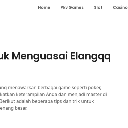
Home
Pkv Games
Slot
Casino
uk Menguasai Elangqq
 yang menawarkan berbagai game seperti poker,
katkan keterampilan Anda dan menjadi master di
erikut adalah beberapa tips dan trik untuk
enang besar.