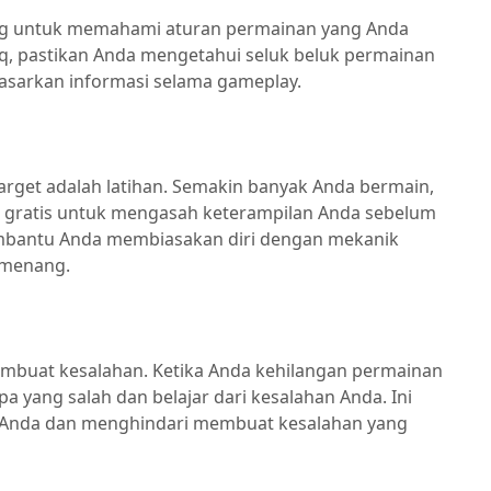
ing untuk memahami aturan permainan yang Anda
rq, pastikan Anda mengetahui seluk beluk permainan
sarkan informasi selama gameplay.
rget adalah latihan. Semakin banyak Anda bermain,
 gratis untuk mengasah keterampilan Anda sebelum
mbantu Anda membiasakan diri dengan mekanik
 menang.
mbuat kesalahan. Ketika Anda kehilangan permainan
a yang salah dan belajar dari kesalahan Anda. Ini
Anda dan menghindari membuat kesalahan yang