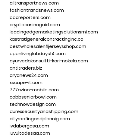
alltransportnews.com
fashiontrandsnews.com
bbcreporters.com
cryptocasinoguid.com
leadingedgemarketingsolutionsmi.com
kastratigeneralcontractinginc.co
bestwholesalenfljerseysshop.com
openlivinglabdays14.com
ayurvedakonsultti-kari-nokela.com
antitraders.biz
aryanews24.com
xscape-it.com
777azino-mobile.com
cobbseniorbowl.com
technowdesign.com
durexsecurityandshipping.com
cityroofingandplannig.com
ivdabergasa.com
juyultadesga.com