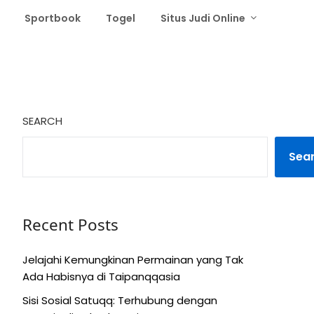
Sportbook
Togel
Situs Judi Online
SEARCH
Sea
Recent Posts
Jelajahi Kemungkinan Permainan yang Tak
Ada Habisnya di Taipanqqasia
Sisi Sosial Satuqq: Terhubung dengan