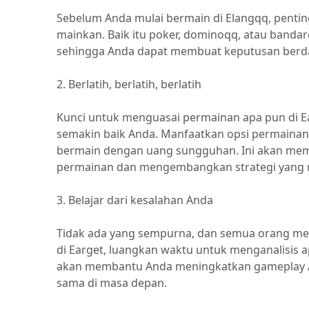
Sebelum Anda mulai bermain di Elangqq, pent
mainkan. Baik itu poker, dominoqq, atau banda
sehingga Anda dapat membuat keputusan berda
2. Berlatih, berlatih, berlatih
Kunci untuk menguasai permainan apa pun di Ea
semakin baik Anda. Manfaatkan opsi permainan
bermain dengan uang sungguhan. Ini akan me
permainan dan mengembangkan strategi yang
3. Belajar dari kesalahan Anda
Tidak ada yang sempurna, dan semua orang me
di Earget, luangkan waktu untuk menganalisis ap
akan membantu Anda meningkatkan gameplay 
sama di masa depan.