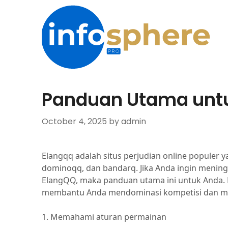
Skip
to
content
Panduan Utama unt
October 4, 2025
by admin
Elangqq adalah situs perjudian online populer
dominoqq, dan bandarq. Jika Anda ingin mening
ElangQQ, maka panduan utama ini untuk Anda. B
membantu Anda mendominasi kompetisi dan m
1. Memahami aturan permainan