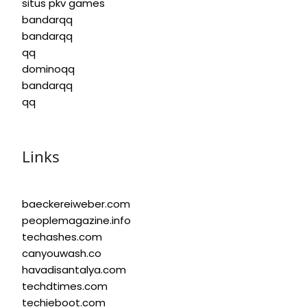
situs pkv games
bandarqq
bandarqq
qq
dominoqq
bandarqq
qq
Links
baeckereiweber.com
peoplemagazine.info
techashes.com
canyouwash.co
havadisantalya.com
techdtimes.com
techieboot.com