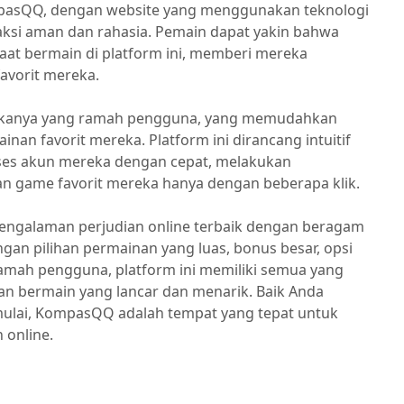
mpasQQ, dengan website yang menggunakan teknologi
aksi aman dan rahasia. Pemain dapat yakin bahwa
at bermain di platform ini, memberi mereka
avorit mereka.
ukanya yang ramah pengguna, yang memudahkan
n favorit mereka. Platform ini dirancang intuitif
es akun mereka dengan cepat, melakukan
n game favorit mereka hanya dengan beberapa klik.
ngalaman perjudian online terbaik dengan beragam
gan pilihan permainan yang luas, bonus besar, opsi
mah pengguna, platform ini memiliki semua yang
n bermain yang lancar dan menarik. Baik Anda
ulai, KompasQQ adalah tempat yang tepat untuk
 online.