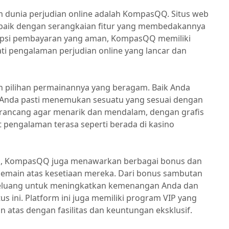
 dunia perjudian online adalah KompasQQ. Situs web
baik dengan serangkaian fitur yang membedakannya
 opsi pembayaran yang aman, KompasQQ memiliki
 pengalaman perjudian online yang lancar dan
h pilihan permainannya yang beragam. Baik Anda
t, Anda pasti menemukan sesuatu yang sesuai dengan
 dirancang agar menarik dan mendalam, dengan grafis
 pengalaman terasa seperti berada di kasino
an, KompasQQ juga menawarkan berbagai bonus dan
main atas kesetiaan mereka. Dari bonus sambutan
peluang untuk meningkatkan kemenangan Anda dan
s ini. Platform ini juga memiliki program VIP yang
tas dengan fasilitas dan keuntungan eksklusif.