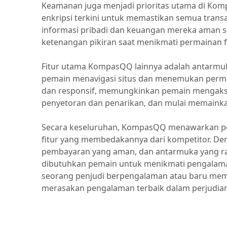
Keamanan juga menjadi prioritas utama di Ko
enkripsi terkini untuk memastikan semua trans
informasi pribadi dan keuangan mereka aman sa
ketenangan pikiran saat menikmati permainan f
Fitur utama KompasQQ lainnya adalah antarm
pemain menavigasi situs dan menemukan permaina
dan responsif, memungkinkan pemain mengaks
penyetoran dan penarikan, dan mulai memainka
Secara keseluruhan, KompasQQ menawarkan pe
fitur yang membedakannya dari kompetitor. Den
pembayaran yang aman, dan antarmuka yang ra
dibutuhkan pemain untuk menikmati pengalama
seorang penjudi berpengalaman atau baru mem
merasakan pengalaman terbaik dalam perjudian