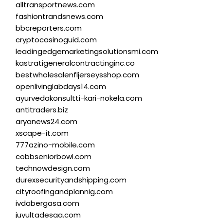
alltransportnews.com
fashiontrandsnews.com
bbcreporters.com
cryptocasinoguid.com
leadingedgemarketingsolutionsmi.com
kastratigeneralcontractinginc.co
bestwholesalenfljerseysshop.com
openlivinglabdays14.com
ayurvedakonsultti-kari-nokela.com
antitraders.biz
aryanews24.com
xscape-it.com
777azino-mobile.com
cobbseniorbowl.com
technowdesign.com
durexsecurityandshipping.com
cityroofingandplannig.com
ivdabergasa.com
juyultadesga.com