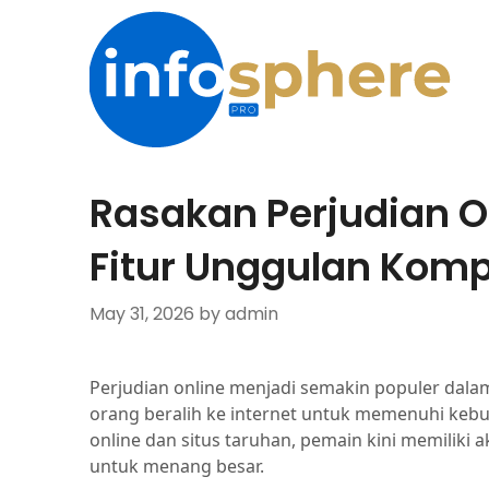
Skip
to
content
Rasakan Perjudian O
Fitur Unggulan Ko
May 31, 2026
by admin
Perjudian online menjadi semakin populer dala
orang beralih ke internet untuk memenuhi ke
online dan situs taruhan, pemain kini memilik
untuk menang besar.