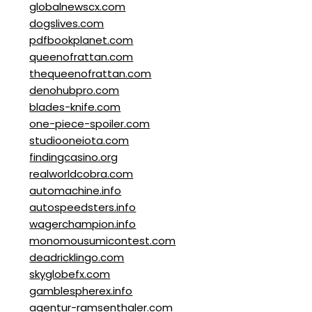
globalnewscx.com
dogslives.com
pdfbookplanet.com
queenofrattan.com
thequeenofrattan.com
denohubpro.com
blades-knife.com
one-piece-spoiler.com
studiooneiota.com
findingcasino.org
realworldcobra.com
automachine.info
autospeedsters.info
wagerchampion.info
monomousumicontest.com
deadricklingo.com
skyglobefx.com
gamblespherex.info
agentur-ramsenthaler.com