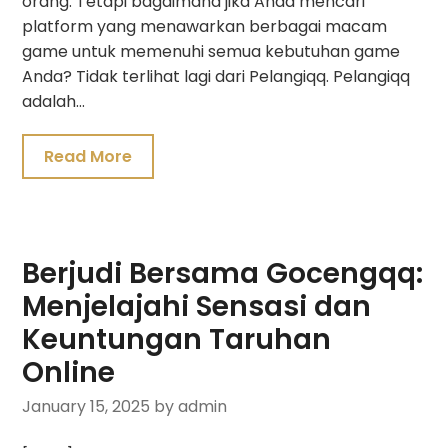
orang. Tetapi bagaimana jika Anda mencari
platform yang menawarkan berbagai macam
game untuk memenuhi semua kebutuhan game
Anda? Tidak terlihat lagi dari Pelangiqq. Pelangiqq
adalah…
Read More
Berjudi Bersama Gocengqq:
Menjelajahi Sensasi dan
Keuntungan Taruhan
Online
January 15, 2025
by admin