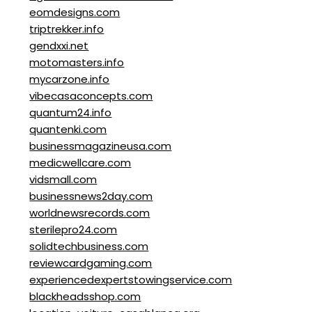
eomdesigns.com
triptrekker.info
gendxxi.net
motomasters.info
mycarzone.info
vibecasaconcepts.com
quantum24.info
quantenki.com
businessmagazineusa.com
medicwellcare.com
vidsmall.com
businessnews2day.com
worldnewsrecords.com
sterilepro24.com
solidtechbusiness.com
reviewcardgaming.com
experiencedexpertstowingservice.com
blackheadsshop.com