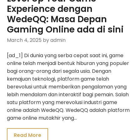
Experience dengan
WedeQQ: Masa Depan
Gaming Online ada di sini
March 4, 2025
by admin
[ad_1] Di dunia yang serba cepat saat ini, game
online telah menjadi bentuk hiburan yang populer
bagi orang-orang dari segala usia. Dengan
kemajuan teknologi, platform game telah
berevolusi untuk memberikan pengalaman yang
lebih mendalam dan interaktif bagi pemain. Salah
satu platform yang merevolusi industri game
online adalah WedeQQ. WedeQQ adalah platform
game online mutakhir yang…
Read More