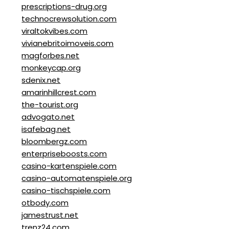
prescriptions-drug.org
technocrewsolution.com
viraltokvibes.com
vivianebritoimoveis.com
magforbes.net
monkeycap.org
sdenix.net
amarinhillcrest.com
the-tourist.org
advogato.net
isafebag.net
bloombergz.com
enterpriseboosts.com
casino-kartenspiele.com
casino-automatenspiele.org
casino-tischspiele.com
otbody.com
jamestrust.net
trenz24.com