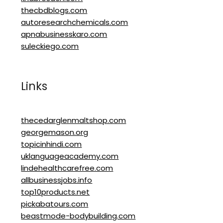
thecbdblogs.com
autoresearchchemicals.com
apnabusinesskaro.com
suleckiego.com
Links
thecedarglenmaltshop.com
georgemason.org
topicinhindi.com
uklanguageacademy.com
lindehealthcarefree.com
allbusinessjobs.info
top10products.net
pickabatours.com
beastmode-bodybuilding.com