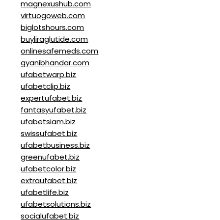
magnexushub.com
virtuogoweb.com
biglotshours.com
buyliraglutide.com
onlinesafemeds.com
gyanibhandar.com
ufabetwarp.biz
ufabetclip.biz
expertufabet.biz
fantasyufabet.biz
ufabetsiam.biz
swissufabet.biz
ufabetbusiness.biz
greenufabet.biz
ufabetcolor.biz
extraufabet.biz
ufabetlife.biz
ufabetsolutions.biz
socialufabet.biz