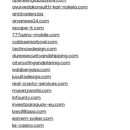
ayurvedakonsultti-kari-nokela.com
antitraders.biz
aryanews24.com
xscape-it.com
777azino-mobile.com
cobbseniorbowl.com
technowdesign.com
durexsecurityandshipping.com
cityroofingandplannig.com
ivdabergasa.com
juyultadesga.com
real-crypto-services.com
mypetzworld.com
infounty.com
investparaguay-eu.com
bwc88asia.com
extrem-poker.com
ks-casino.com