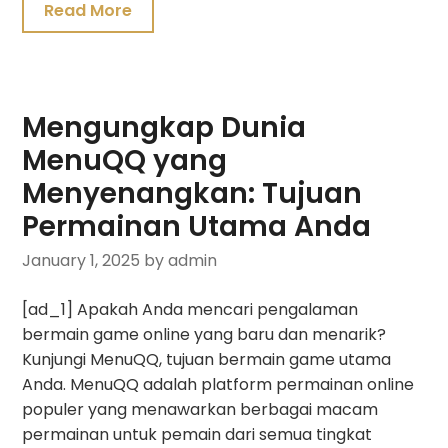
Read More
Mengungkap Dunia
MenuQQ yang
Menyenangkan: Tujuan
Permainan Utama Anda
January 1, 2025
by admin
[ad_1] Apakah Anda mencari pengalaman
bermain game online yang baru dan menarik?
Kunjungi MenuQQ, tujuan bermain game utama
Anda. MenuQQ adalah platform permainan online
populer yang menawarkan berbagai macam
permainan untuk pemain dari semua tingkat