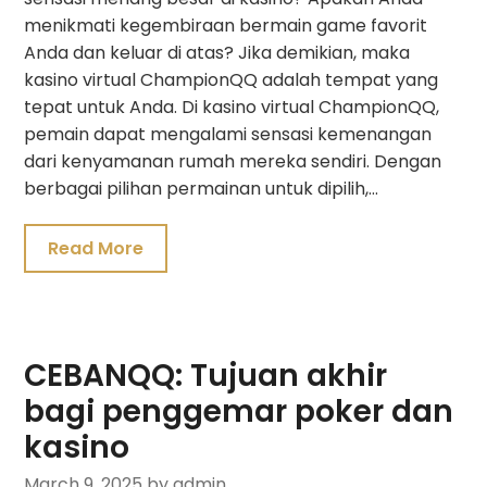
menikmati kegembiraan bermain game favorit
Anda dan keluar di atas? Jika demikian, maka
kasino virtual ChampionQQ adalah tempat yang
tepat untuk Anda. Di kasino virtual ChampionQQ,
pemain dapat mengalami sensasi kemenangan
dari kenyamanan rumah mereka sendiri. Dengan
berbagai pilihan permainan untuk dipilih,…
Read More
CEBANQQ: Tujuan akhir
bagi penggemar poker dan
kasino
March 9, 2025
by admin