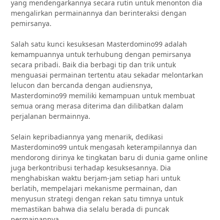
yang mendengarkannya secara rutin untuk menonton dia
mengalirkan permainannya dan berinteraksi dengan
pemirsanya.
Salah satu kunci kesuksesan Masterdomino99 adalah
kemampuannya untuk terhubung dengan pemirsanya
secara pribadi. Baik dia berbagi tip dan trik untuk
menguasai permainan tertentu atau sekadar melontarkan
lelucon dan bercanda dengan audiensnya,
Masterdomino99 memiliki kemampuan untuk membuat
semua orang merasa diterima dan dilibatkan dalam
perjalanan bermainnya.
Selain kepribadiannya yang menarik, dedikasi
Masterdomino99 untuk mengasah keterampilannya dan
mendorong dirinya ke tingkatan baru di dunia game online
juga berkontribusi terhadap kesuksesannya. Dia
menghabiskan waktu berjam-jam setiap hari untuk
berlatih, mempelajari mekanisme permainan, dan
menyusun strategi dengan rekan satu timnya untuk
memastikan bahwa dia selalu berada di puncak
permainannya.