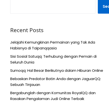
Se
Recent Posts
Jelajahi Kemungkinan Permainan yang Tak Ada
Habisnya di Taipanqqasia
Sisi Sosial Satuqq: Terhubung dengan Pemain di
Seluruh Dunia
Sumoqq: Hal Besar Berikutnya dalam Hiburan Online
Bebaskan Predator Batin Anda dengan JaguarQQ:
Sebuah Tinjauan
Bergabunglah dengan Komunitas RoyalQQ dan
Rasakan Pengalaman Judi Online Terbaik