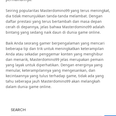
Seiring popularitas Masterdomino99 yang terus meningkat,
dia tidak menunjukkan tanda-tanda melambat. Dengan
daftar prestasi yang terus bertambah dan masa depan
cerah di depannya, jelas bahwa Masterdomino99 adalah
bintang yang sedang naik daun di dunia game online.
Baik Anda seorang gamer berpengalaman yang mencari
beberapa tip dan trik untuk meningkatkan keterampilan
Anda atau sekadar penggemar konten yang menghibur
dan menarik, Masterdomino99 jelas merupakan pemain
yang layak untuk diperhatikan. Dengan energinya yang
menular, keterampilannya yang mengesankan, dan
kecintaannya yang tulus terhadap game, tidak ada yang
tahu seberapa jauh Masterdomino99 akan melangkah
dalam dunia game online.
SEARCH