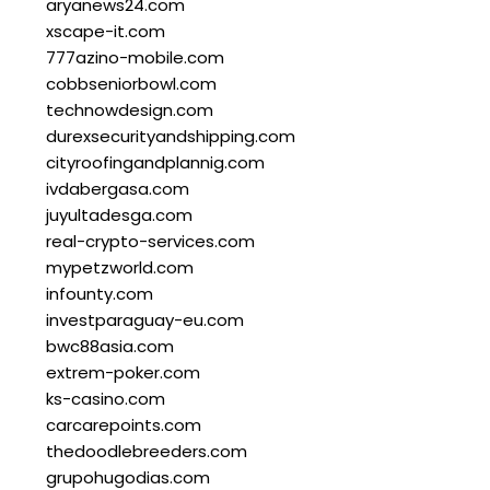
aryanews24.com
xscape-it.com
777azino-mobile.com
cobbseniorbowl.com
technowdesign.com
durexsecurityandshipping.com
cityroofingandplannig.com
ivdabergasa.com
juyultadesga.com
real-crypto-services.com
mypetzworld.com
infounty.com
investparaguay-eu.com
bwc88asia.com
extrem-poker.com
ks-casino.com
carcarepoints.com
thedoodlebreeders.com
grupohugodias.com