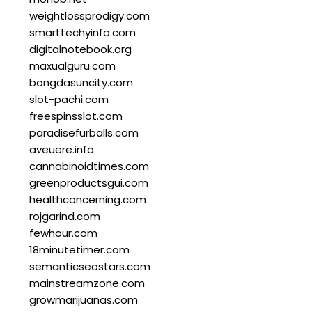
weightlossprodigy.com
smarttechyinfo.com
digitalnotebook.org
maxualguru.com
bongdasuncity.com
slot-pachi.com
freespinsslot.com
paradisefurballs.com
aveuere.info
cannabinoidtimes.com
greenproductsgui.com
healthconcerning.com
rojgarind.com
fewhour.com
18minutetimer.com
semanticseostars.com
mainstreamzone.com
growmarijuanas.com