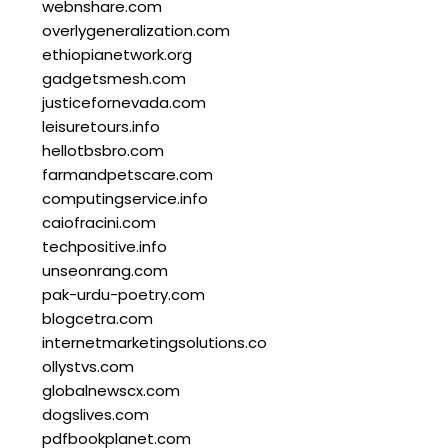
webnshare.com
overlygeneralization.com
ethiopianetwork.org
gadgetsmesh.com
justicefornevada.com
leisuretours.info
hellotbsbro.com
farmandpetscare.com
computingservice.info
caiofracini.com
techpositive.info
unseonrang.com
pak-urdu-poetry.com
blogcetra.com
internetmarketingsolutions.co
ollystvs.com
globalnewscx.com
dogslives.com
pdfbookplanet.com