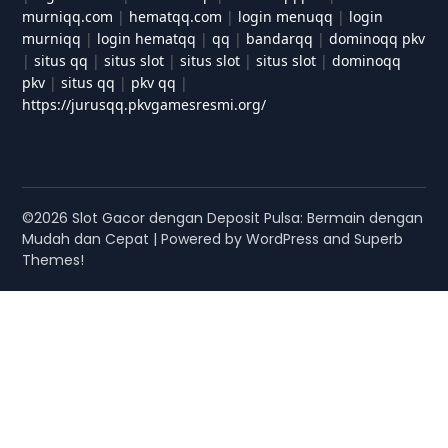
murniqq.com
|
hematqq.com
|
login menuqq
|
login
murniqq
|
login hematqq
|
qq
|
bandarqq
|
dominoqq pkv
|
situs qq
|
situs slot
|
situs slot
|
situs slot
|
dominoqq
pkv
|
situs qq
|
pkv qq
|
https://jurusqq.pkvgamesresmi.org/
©2026 Slot Gacor dengan Deposit Pulsa: Bermain dengan
Mudah dan Cepat
| Powered by WordPress and
Superb
Themes!