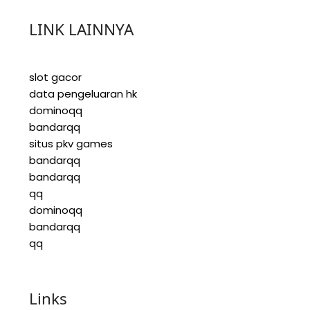
LINK LAINNYA
slot gacor
data pengeluaran hk
dominoqq
bandarqq
situs pkv games
bandarqq
bandarqq
qq
dominoqq
bandarqq
qq
Links