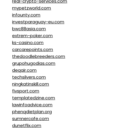
real-crypto-services.com
mypetzworld.com
infounty.com
investparaguay-eu.com
bwc88asia.com
extrem-poker.com
ks-casino.com
carcarepoints.com
thedoodlebreeders.com
grupohugodias.com
deqair.com
techsilvers.com
ningkatinskill.com
fivsport.com
templatedzine.com
lawinfoadvice.com
phenqdietplan.org
sumnercafe.com
dunetflix.com