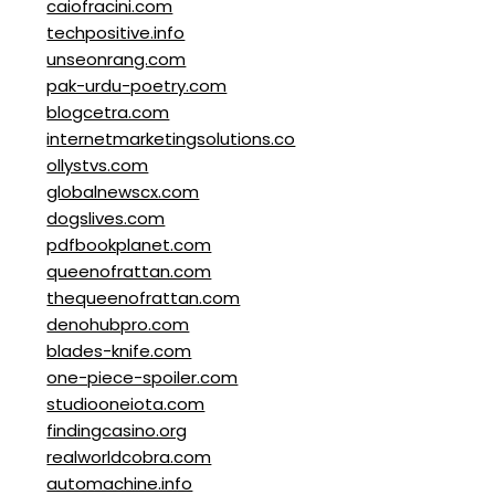
caiofracini.com
techpositive.info
unseonrang.com
pak-urdu-poetry.com
blogcetra.com
internetmarketingsolutions.co
ollystvs.com
globalnewscx.com
dogslives.com
pdfbookplanet.com
queenofrattan.com
thequeenofrattan.com
denohubpro.com
blades-knife.com
one-piece-spoiler.com
studiooneiota.com
findingcasino.org
realworldcobra.com
automachine.info