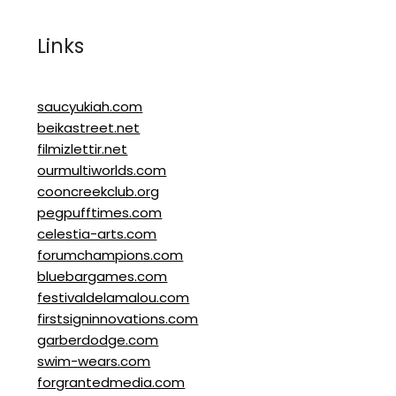
Links
saucyukiah.com
beikastreet.net
filmizlettir.net
ourmultiworlds.com
cooncreekclub.org
pegpufftimes.com
celestia-arts.com
forumchampions.com
bluebargames.com
festivaldelamalou.com
firstsigninnovations.com
garberdodge.com
swim-wears.com
forgrantedmedia.com