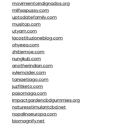
movimientoindignados.org
milfxxxpussy.com
uptodatefamily.com
musitop.com
utyam.com
lacostituzioneblog.com
ohyeea.com
zhitiemoe.com
nungkub.com
anotherindian.com
xylemcider.com
taniaetiago.com
juzfitketo.com
pasomaga.com
impactgardencbdgummies.org
naturesstimulantcbd.net
nopalinaeuropa.com
biomagnify.net