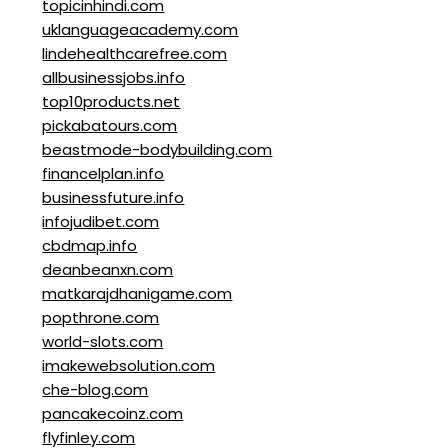
topicinhindi.com
uklanguageacademy.com
lindehealthcarefree.com
allbusinessjobs.info
top10products.net
pickabatours.com
beastmode-bodybuilding.com
financelplan.info
businessfuture.info
infojudibet.com
cbdmap.info
deanbeanxn.com
matkarajdhanigame.com
popthrone.com
world-slots.com
imakewebsolution.com
che-blog.com
pancakecoinz.com
flyfinley.com