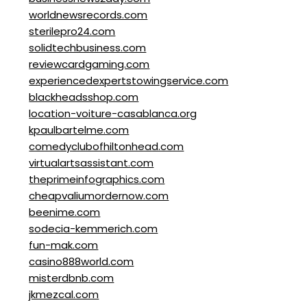
worldnewsrecords.com
sterilepro24.com
solidtechbusiness.com
reviewcardgaming.com
experiencedexpertstowingservice.com
blackheadsshop.com
location-voiture-casablanca.org
kpaulbartelme.com
comedyclubofhiltonhead.com
virtualartsassistant.com
theprimeinfographics.com
cheapvaliumordernow.com
beenime.com
sodecia-kemmerich.com
fun-mak.com
casino888world.com
misterdbnb.com
jkmezcal.com