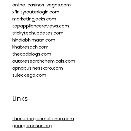
online-casinos-vegas.com
xfinityrouterlogin.com
marketingjacks.com
topappliancereviews.com
trickytechupdates.com
hindiabhimaan.com
khabresach.com
thecbdblogs.com
autoresearchchemicals.com
apnabusinesskaro.com
suleckiego.com
Links
thecedarglenmaltshop.com
georgemason.org